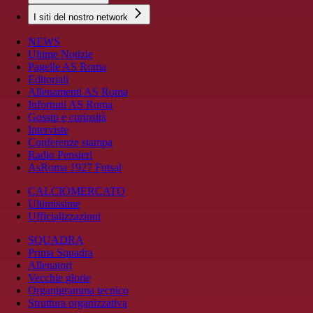
I siti del nostro network
NEWS
Ultime Notizie
Pagelle AS Roma
Editoriali
Allenamenti AS Roma
Infortuni AS Roma
Gossip e curiosità
Interviste
Conferenze stampa
Radio Pensieri
AsRoma 1927 Futsal
CALCIOMERCATO
Ultimissime
Ufficializzazioni
SQUADRA
Prima Squadra
Allenatori
Vecchie glorie
Organigramma tecnico
Struttura organizzativa