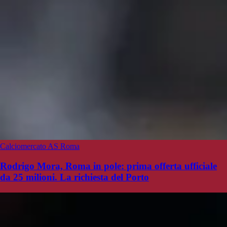
Calciomercato AS Roma
Rodrigo Mora, Roma in pole: prima offerta ufficiale
da 25 milioni. La richiesta del Porto