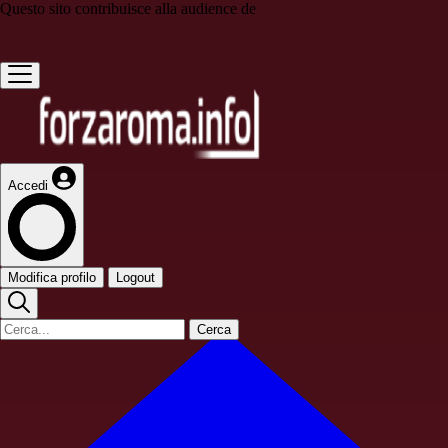
Questo sito contribuisce alla audience de
Accedi
Modifica profilo
Logout
Cerca