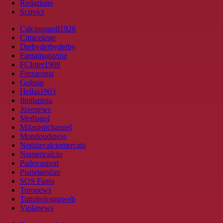
Redazione
Scrivici
Calcionapoli1926
Cittaceleste
Derbyderbyderby
Fantamagazine
FCInter1908
Forzaroma
Golssip
Hellas1903
Ilmilanista
Juvenews
Mediagol
Milanistichannel
Mondoudinese
Notiziecalciomercato
Numericalcio
Padovasport
Pianetamilan
SOS Fanta
Toronews
Tuttobolognaweb
Violanews