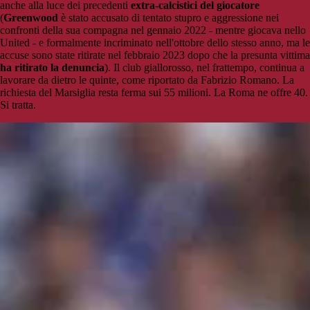
anche alla luce dei precedenti
extra-calcistici del giocatore
(
Greenwood
è stato accusato di tentato stupro e aggressione nei
confronti della sua compagna nel gennaio 2022 - mentre giocava nello
United - e formalmente incriminato nell'ottobre dello stesso anno, ma le
accuse sono state ritirate nel febbraio 2023 dopo che la presunta vittima
ha ritirato la denuncia
). Il club giallorosso, nel frattempo, continua a
lavorare da dietro le quinte, come riportato da Fabrizio Romano. La
richiesta del Marsiglia resta ferma sui 55 milioni. La Roma ne offre 40.
Si tratta.