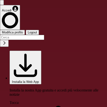
Accedi
Modifica profilo
Logout
Installa la Web App
Installa la nostra App gratuita e accedi più velocemente alle
notizie
Tocca