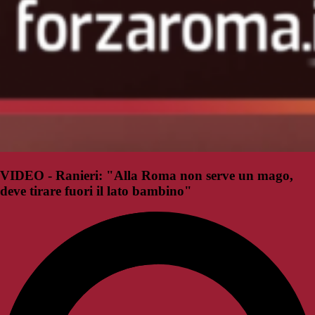
VIDEO - Ranieri: "Alla Roma non serve un mago,
deve tirare fuori il lato bambino"