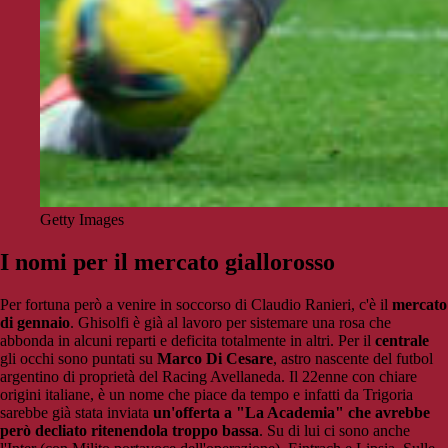
Getty Images
I nomi per il mercato giallorosso
Per fortuna però a venire in soccorso di Claudio Ranieri, c'è il
mercato
di gennaio
. Ghisolfi è già al lavoro per sistemare una rosa che
abbonda in alcuni reparti e deficita totalmente in altri. Per il
centrale
gli occhi sono puntati su
Marco Di Cesare
, astro nascente del futbol
argentino di proprietà del Racing Avellaneda. Il 22enne con chiare
origini italiane, è un nome che piace da tempo e infatti da Trigoria
sarebbe già stata inviata
un'offerta a "La Academia" che avrebbe
però decliato ritenendola troppo bassa
. Su di lui ci sono anche