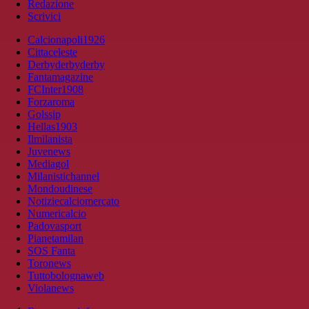
Redazione
Scrivici
Calcionapoli1926
Cittaceleste
Derbyderbyderby
Fantamagazine
FCInter1908
Forzaroma
Golssip
Hellas1903
Ilmilanista
Juvenews
Mediagol
Milanistichannel
Mondoudinese
Notiziecalciomercato
Numericalcio
Padovasport
Pianetamilan
SOS Fanta
Toronews
Tuttobolognaweb
Violanews