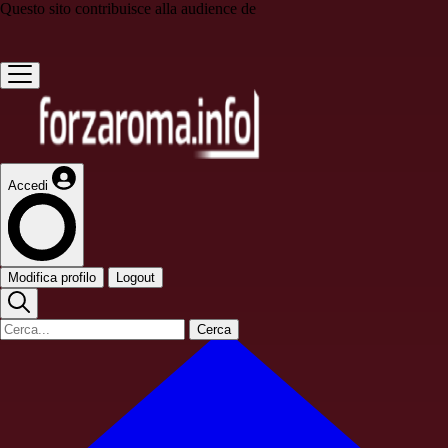
Questo sito contribuisce alla audience de
Accedi
Modifica profilo
Logout
Cerca