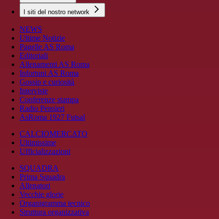
I siti del nostro network
NEWS
Ultime Notizie
Pagelle AS Roma
Editoriali
Allenamenti AS Roma
Infortuni AS Roma
Gossip e curiosità
Interviste
Conferenze stampa
Radio Pensieri
AsRoma 1927 Futsal
CALCIOMERCATO
Ultimissime
Ufficializzazioni
SQUADRA
Prima Squadra
Allenatori
Vecchie glorie
Organigramma tecnico
Struttura organizzativa