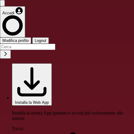
Accedi
Modifica profilo
Logout
Installa la Web App
Installa la nostra App gratuita e accedi più velocemente alle
notizie
Tocca