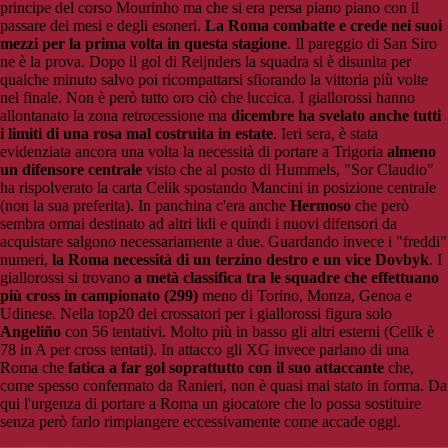
principe del corso Mourinho ma che si era persa piano piano con il
passare dei mesi e degli esoneri.
La Roma combatte e crede nei suoi
mezzi per la prima volta in questa stagione
. Il pareggio di San Siro
ne è la prova. Dopo il gol di Reijnders la squadra si è disunita per
qualche minuto salvo poi ricompattarsi sfiorando la vittoria più volte
nel finale. Non è però tutto oro ciò che luccica. I giallorossi hanno
allontanato la zona retrocessione ma
dicembre ha svelato anche tutti
i limiti di una rosa mal costruita in estate
. Ieri sera, è stata
evidenziata ancora una volta la necessità di portare a Trigoria
almeno
un difensore centrale
visto che al posto di Hummels, "Sor Claudio"
ha rispolverato la carta Celik spostando Mancini in posizione centrale
(non la sua preferita). In panchina c'era anche
Hermoso
che però
sembra ormai destinato ad altri lidi e quindi i nuovi difensori da
acquistare salgono necessariamente a due. Guardando invece i "freddi"
numeri,
la Roma necessità di un terzino destro e un vice Dovbyk
. I
giallorossi si trovano
a metà classifica tra le squadre che effettuano
più cross in campionato (299)
meno di Torino, Monza, Genoa e
Udinese. Nella top20 dei crossatori per i giallorossi figura solo
Angeliño
con 56 tentativi. Molto più in basso gli altri esterni (Celik è
78 in A per cross tentati). In attacco gli XG invece parlano di una
Roma che
fatica a far gol soprattutto con il suo attaccante
che,
come spesso confermato da Ranieri, non è quasi mai stato in forma. Da
qui l'urgenza di portare a Roma un giocatore che lo possa sostituire
senza però farlo rimpiangere eccessivamente come accade oggi.