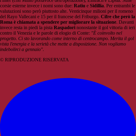
l'Inter (con Milito portavoce dell'operazione), Eintrach e Lipsia. Sulle
corsie esterne invece i nomi sono due:
Ratiu
e
Sidillia
. Per entrambi le
valutazioni sono però piuttosto alte. Venticinque milioni per il romeno
del Rayo Vallecani e 15 per il francese del Friburgo.
Cifre che però la
Roma è chiamata a spendere per migliorare la situazione
. Davanti
invece resta in piedi la pista
Raspadori
nonostante il gol vittoria di ieri
contro il Venezia e le parole di elogio di Conte:
"È coinvolto nel
progetto. Ci sto lavorando come interno di centrocampo. Merita il gol
vista l'energia e la serietà che mette a disposizione. Non vogliamo
indebolirci a gennaio".
© RIPRODUZIONE RISERVATA