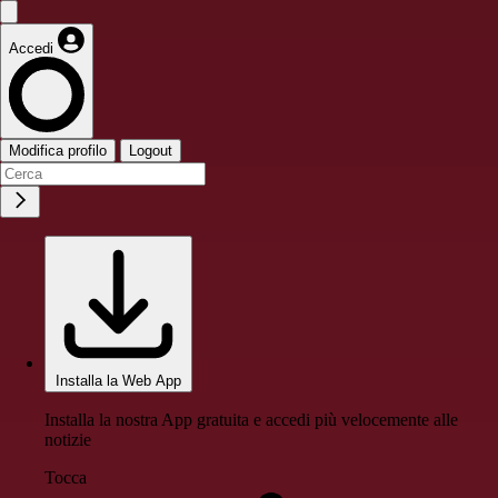
Accedi
Modifica profilo
Logout
Installa la Web App
Installa la nostra App gratuita e accedi più velocemente alle
notizie
Tocca