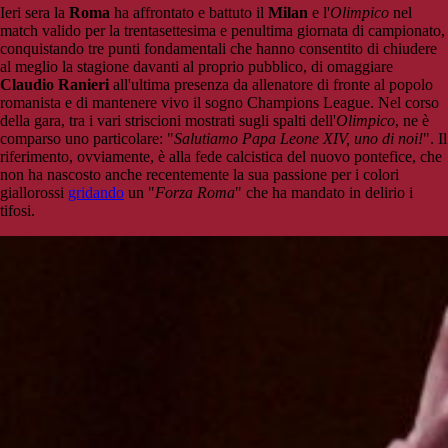
Ieri sera la
Roma
ha affrontato e battuto il
Milan
e l'
Olimpico
nel
match valido per la trentasettesima e penultima giornata di campionato,
conquistando tre punti fondamentali che hanno consentito di chiudere
al meglio la stagione davanti al proprio pubblico, di omaggiare
Claudio Ranieri
all'ultima presenza da allenatore di fronte al popolo
romanista e di mantenere vivo il sogno Champions League. Nel corso
della gara, tra i vari striscioni mostrati sugli spalti dell'
Olimpico
, ne è
comparso uno particolare: "
Salutiamo Papa Leone XIV, uno di noi!
". Il
riferimento, ovviamente, è alla fede calcistica del nuovo pontefice, che
non ha nascosto anche recentemente la sua passione per i colori
giallorossi
gridando
un "
Forza Roma
" che ha mandato in delirio i
tifosi.