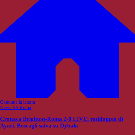
Continua la lettura
News AS Roma
Cronaca Brighton-Roma 2-0 LIVE: raddoppio di
Ayari. Boscagli salva su Dybala