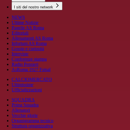
I siti del nostro network
NEWS
Ultime Notizie
Pagelle AS Roma
Editoriali
Allenamenti AS Roma
Infortuni AS Roma
Gossip e curiosità
Interviste
Conferenze stampa
Radio Pensieri
AsRoma 1927 Futsal
CALCIOMERCATO
Ultimissime
Ufficializzazioni
SQUADRA
Prima Squadra
Allenatori
Vecchie glorie
Organigramma tecnico
Struttura organizzativa