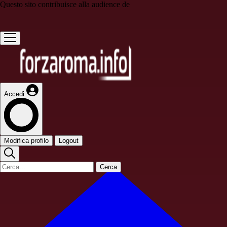
Questo sito contribuisce alla audience de
Accedi
Modifica profilo
Logout
Cerca