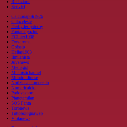
Redazione
Scrivici
Calcionapoli1926
Cittaceleste
Derbyderbyderby
Fantamagazine
FCInter1908
Forzaroma
Golssip
Hellas1903
Ilmilanista
Juvenews
Mediagol
Milanistichannel
Mondoudinese
Notiziecalciomercato
Numericalcio
Padovasport
Pianetamilan
SOS Fanta
Toronews
Tuttobolognaweb
Violanews