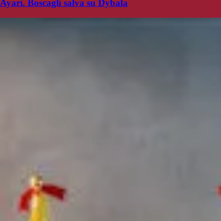
Ayari. Boscagli salva su Dybala