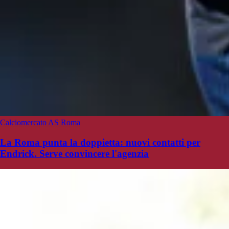
Calciomercato AS Roma
La Roma punta la doppietta: nuovi contatti per
Endrick. Serve convincere l'agenzia