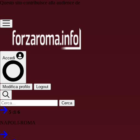
Questo sito contribuisce alla audience de
Accedi
Modifica profilo
Logout
Cerca
5
di
6
NAPOLI-ROMA