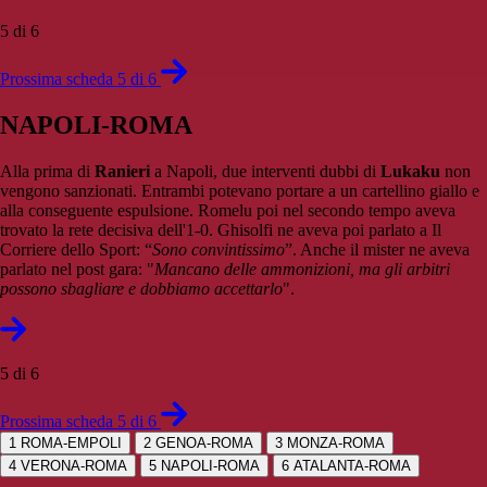
5 di 6
Prossima scheda 5 di 6
NAPOLI-ROMA
Alla prima di
Ranieri
a Napoli, due interventi dubbi di
Lukaku
non
vengono sanzionati. Entrambi potevano portare a un cartellino giallo e
alla conseguente espulsione. Romelu poi nel secondo tempo aveva
trovato la rete decisiva dell'1-0. Ghisolfi ne aveva poi parlato a Il
Corriere dello Sport: “
Sono convintissimo
”. Anche il mister ne aveva
parlato nel post gara: "
Mancano delle ammonizioni, ma gli arbitri
possono sbagliare e dobbiamo accettarlo
".
5 di 6
Prossima scheda 5 di 6
1
ROMA-EMPOLI
2
GENOA-ROMA
3
MONZA-ROMA
4
VERONA-ROMA
5
NAPOLI-ROMA
6
ATALANTA-ROMA