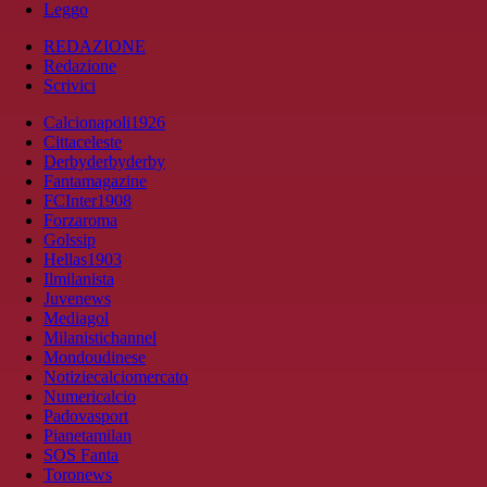
Leggo
REDAZIONE
Redazione
Scrivici
Calcionapoli1926
Cittaceleste
Derbyderbyderby
Fantamagazine
FCInter1908
Forzaroma
Golssip
Hellas1903
Ilmilanista
Juvenews
Mediagol
Milanistichannel
Mondoudinese
Notiziecalciomercato
Numericalcio
Padovasport
Pianetamilan
SOS Fanta
Toronews