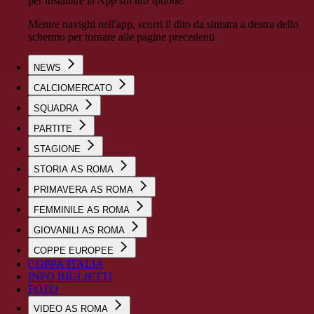
per installare la App sul tuo Iphone.
Mentre navighi nell'app, scorri il dito da sinistra a destra dello
schermo per tornare alle pagine precedenti
NEWS
CALCIOMERCATO
SQUADRA
PARTITE
STAGIONE
STORIA AS ROMA
PRIMAVERA AS ROMA
FEMMINILE AS ROMA
GIOVANILI AS ROMA
COPPE EUROPEE
COPPA ITALIA
INFO BIGLIETTI
FOTO
VIDEO AS ROMA