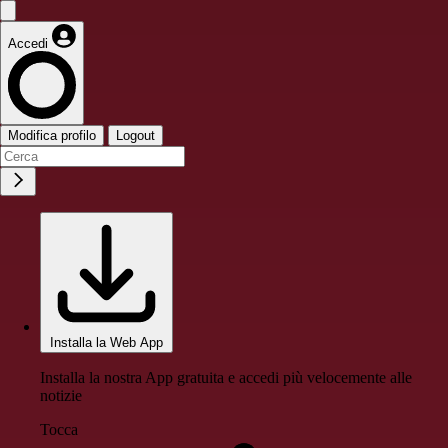
Accedi
Modifica profilo
Logout
Installa la Web App
Installa la nostra App gratuita e accedi più velocemente alle
notizie
Tocca