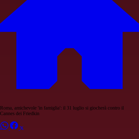
Roma, amichevole 'in famiglia': il 31 luglio si giocherà contro il
Cannes dei Friedkin