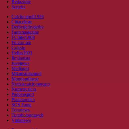
Redazione
Scrivici
Calcionapoli1926
Cittaceleste
Derbyderbyderby
Fantamagazine
FCInter1908
Forzaroma
Golssip
Hellas1903
Ilmilanista
Juvenews
Mediagol
Milanistichannel
Mondoudinese
Notiziecalciomercato
Numericalcio
Padovasport
Pianetamilan
SOS Fanta
Toronews
Tuttobolognaweb
Violanews