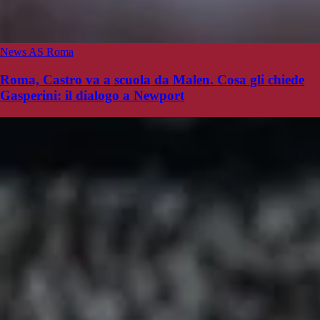
News AS Roma
Roma, Castro va a scuola da Malen. Cosa gli chiede
Gasperini: il dialogo a Newport