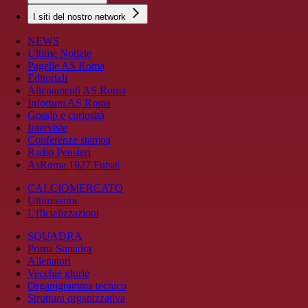
I siti del nostro network
NEWS
Ultime Notizie
Pagelle AS Roma
Editoriali
Allenamenti AS Roma
Infortuni AS Roma
Gossip e curiosità
Interviste
Conferenze stampa
Radio Pensieri
AsRoma 1927 Futsal
CALCIOMERCATO
Ultimissime
Ufficializzazioni
SQUADRA
Prima Squadra
Allenatori
Vecchie glorie
Organigramma tecnico
Struttura organizzativa