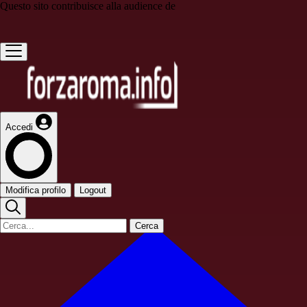
Questo sito contribuisce alla audience de
Accedi
Modifica profilo
Logout
Cerca