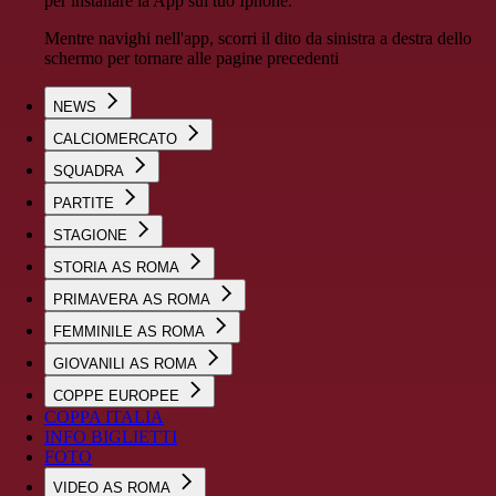
per installare la App sul tuo Iphone.
Mentre navighi nell'app, scorri il dito da sinistra a destra dello
schermo per tornare alle pagine precedenti
NEWS
CALCIOMERCATO
SQUADRA
PARTITE
STAGIONE
STORIA AS ROMA
PRIMAVERA AS ROMA
FEMMINILE AS ROMA
GIOVANILI AS ROMA
COPPE EUROPEE
COPPA ITALIA
INFO BIGLIETTI
FOTO
VIDEO AS ROMA