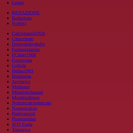
Leggo
REDAZIONE
Redazione
Scrivici
Calcionapoli1926
Cittaceleste
Derbyderbyderby
Fantamagazine
FCInter1908
Forzaroma
Golssip
Hellas1903
Ilmilanista
Juvenews
Mediagol
Milanistichannel
Mondoudinese
Notiziecalciomercato
Numericalcio
Padovasport
Pianetamilan
SOS Fanta
Toronews