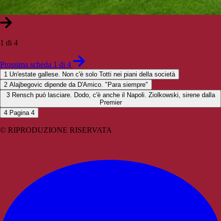
1 di 4
Prossima scheda 1 di 4
1
Un'estate gallese. Non c'è solo Totti nei piani della società
2
Alajbegovic dipende da D'Amico. "Para siempre"
3
Rensch può lasciare. Dodo, c'è anche il Napoli. Ziolkowski, sirene dalla
Premier
4
Pagina 4
© RIPRODUZIONE RISERVATA