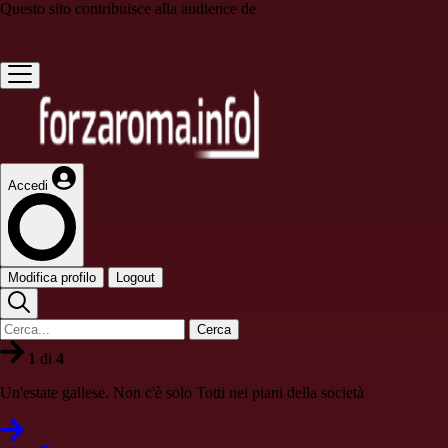
Questo sito contribuisce alla audience de
Accedi
Modifica profilo
Logout
Cerca
1
di
4
Un'estate gallese. Non c'è solo Totti nei piani della società