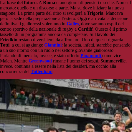
La base del futuro.
A
Roma
erano giorni di pensieri e scelte. Non sul
mercato: quello è un discorso a parte. Ma su dove iniziare la nuova
stagione. La prima parte del ritiro si svolgerà a
Trigoria
. Mancava
però la sede della preparazione all’estero. Oggi è arrivata la decisione
definitiva: i giallorossi voleranno in
Galles
, dove saranno ospiti del
centro sportivo della nazionale di rugby a
Cardiff
. Questo è il primo
tassello di un programma ancora da completare. Sul tavolo dei
Friedkin
restano diversi temi da affrontare. Uno di questi riguarda
Totti
, a cui si aggiunge
Giannini
: la società, infatti, starebbe pensando
a un suo ritorno con un ruolo nel settore giovanile giallorosso.
Parlando di mercato, invece, è stato offerto
Pinamonti
come vice
Malen. Mentre
Greenwood
rimane l’uomo dei sogni.
Summerville
,
invece, continua a essere nella lista dei desideri, ma occhio alla
concorrenza del
Tottenham
.