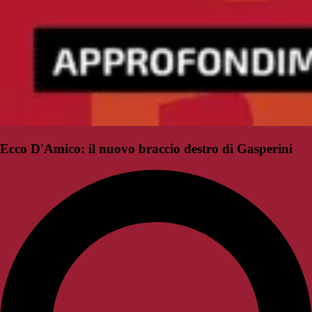
Ecco D'Amico: il nuovo braccio destro di Gasperini