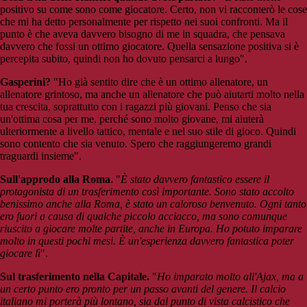
positivo su come sono come giocatore. Certo, non vi racconterò le cose
che mi ha detto personalmente per rispetto nei suoi confronti. Ma il
punto è che aveva davvero bisogno di me in squadra, che pensava
davvero che fossi un ottimo giocatore. Quella sensazione positiva si è
percepita subito, quindi non ho dovuto pensarci a lungo".
Gasperini?
"Ho già sentito dire che è un ottimo allenatore, un
allenatore grintoso, ma anche un allenatore che può aiutarti molto nella
tua crescita, soprattutto con i ragazzi più giovani. Penso che sia
un'ottima cosa per me, perché sono molto giovane, mi aiuterà
ulteriormente a livello tattico, mentale e nel suo stile di gioco. Quindi
sono contento che sia venuto. Spero che raggiungeremo grandi
traguardi insieme".
Sull'approdo alla Roma.
"
È stato davvero fantastico essere il
protagonista di un trasferimento così importante. Sono stato accolto
benissimo anche alla Roma, è stato un caloroso benvenuto. Ogni tanto
ero fuori a causa di qualche piccolo acciacco, ma sono comunque
riuscito a giocare molte partite, anche in Europa. Ho potuto imparare
molto in questi pochi mesi. È un'esperienza davvero fantastica poter
giocare lì
".
Sul trasferimento nella Capitale.
"
Ho imparato molto all'Ajax, ma a
un certo punto ero pronto per un passo avanti del genere. Il calcio
italiano mi porterà più lontano, sia dal punto di vista calcistico che