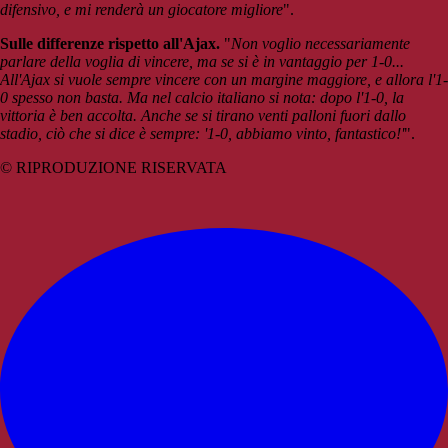
difensivo, e mi renderà un giocatore migliore
".
Sulle differenze rispetto all'Ajax.
"
Non voglio necessariamente
parlare della voglia di vincere, ma se si è in ​​vantaggio per 1-0...
All'Ajax si vuole sempre vincere con un margine maggiore, e allora l'1-
0 spesso non basta. Ma nel calcio italiano si nota: dopo l'1-0, la
vittoria è ben accolta. Anche se si tirano venti palloni fuori dallo
stadio, ciò che si dice è sempre: '1-0, abbiamo vinto, fantastico!'
".
© RIPRODUZIONE RISERVATA