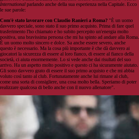
International
parlando anche della sua esperienza nella Capitale. Ecco
le sue parole:
Com'è stato lavorare con Claudio Ranieri a Roma?
"È un uomo
davvero speciale, sono stato il suo primo acquisto. Prima di fare quel
trasferimento l'ho chiamato e ho subito percepito un'energia molto
positiva, una bravissima persona che mi ha spinto ad andare alla Roma.
È un uomo molto sincero e dolce. Sa anche essere severo, anche
questo è necessario. Ma la cosa più importante è che dà davvero ai
giocatori la sicurezza di essere al loro fianco, di essere al fianco della
società, ci aiuta enormemente. Lo si vede anche dai risultati del suo
arrivo. Ha un aspetto molto positivo e questo ci ha sicuramente aiutato.
Gli sono davvero grato di essere il suo primo acquisto e che mi abbia
voluto così tanto al club. Fortunatamente anche lui rimane al club,
come una sorta di consigliere, una cosa molto bella. Speriamo di poter
realizzare qualcosa di bello anche con il nuovo allenatore".