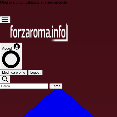
Questo sito contribuisce alla audience de
Accedi
Modifica profilo
Logout
Cerca