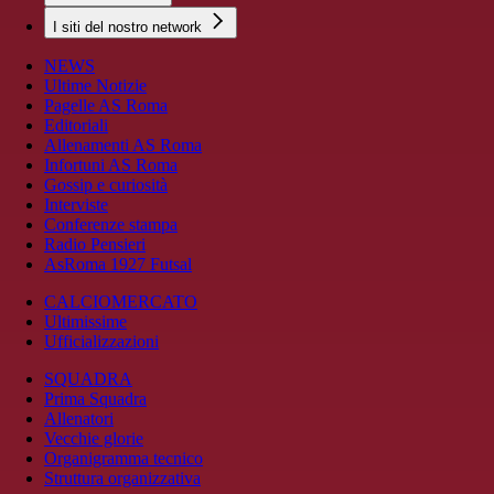
I siti del nostro network
NEWS
Ultime Notizie
Pagelle AS Roma
Editoriali
Allenamenti AS Roma
Infortuni AS Roma
Gossip e curiosità
Interviste
Conferenze stampa
Radio Pensieri
AsRoma 1927 Futsal
CALCIOMERCATO
Ultimissime
Ufficializzazioni
SQUADRA
Prima Squadra
Allenatori
Vecchie glorie
Organigramma tecnico
Struttura organizzativa