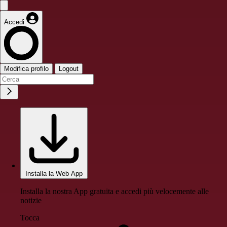
Accedi
Modifica profilo
Logout
Installa la Web App
Installa la nostra App gratuita e accedi più velocemente alle
notizie
Tocca