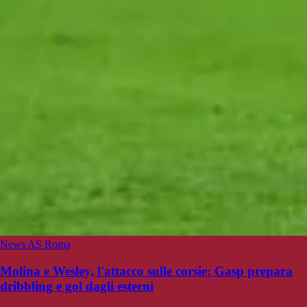
News AS Roma
Molina e Wesley, l'attacco sulle corsie: Gasp prepara
dribbling e gol dagli esterni