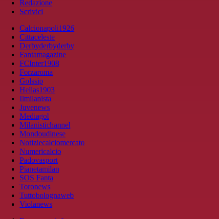
Redazione
Scrivici
Calcionapoli1926
Cittaceleste
Derbyderbyderby
Fantamagazine
FCInter1908
Forzaroma
Golssip
Hellas1903
Ilmilanista
Juvenews
Mediagol
Milanistichannel
Mondoudinese
Notiziecalciomercato
Numericalcio
Padovasport
Pianetamilan
SOS Fanta
Toronews
Tuttobolognaweb
Violanews