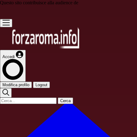
Questo sito contribuisce alla audience de
Accedi
Modifica profilo
Logout
Cerca