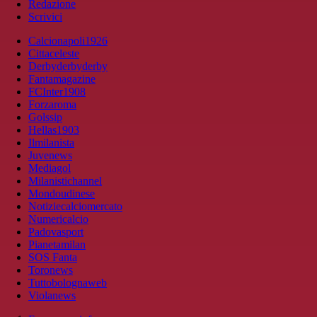
Redazione
Scrivici
Calcionapoli1926
Cittaceleste
Derbyderbyderby
Fantamagazine
FCInter1908
Forzaroma
Golssip
Hellas1903
Ilmilanista
Juvenews
Mediagol
Milanistichannel
Mondoudinese
Notiziecalciomercato
Numericalcio
Padovasport
Pianetamilan
SOS Fanta
Toronews
Tuttobolognaweb
Violanews