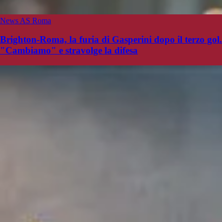
News AS Roma
Brighton-Roma, la furia di Gasperini dopo il terzo gol.
"Cambiamo" e stravolge la difesa