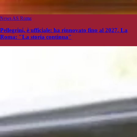
News AS Roma
Pellegrini, è ufficiale: ha rinnovato fino al 2027. La
Roma: "La storia continua"