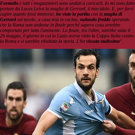
Formello
e tutti i magazzinieri sono andati a caricarli. Io mi sono fatto
portare da Lucas Leiva la maglia di Gerrard, il mio idolo. E, per farvi
capire quanto fossi immerso,
ho visto la partita
con la
maglia di
Gerrard
sul tavolo, a casa mia in cucina,
sudando freddo
sperando
che la Roma non andasse in finale perché sapevo cosa avrebbe
comportato per tutto l'ambiente. La finale, tra l'altro, sarebbe stata il
26 maggio, il giorno in cui la Lazio aveva vinto la Coppa Italia contro
la Roma e si sarebbe ribaltata la storia. L'ho
vissuta malissimo
".