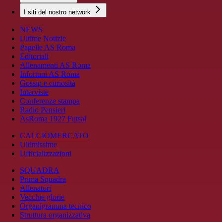
I siti del nostro network
NEWS
Ultime Notizie
Pagelle AS Roma
Editoriali
Allenamenti AS Roma
Infortuni AS Roma
Gossip e curiosità
Interviste
Conferenze stampa
Radio Pensieri
AsRoma 1927 Futsal
CALCIOMERCATO
Ultimissime
Ufficializzazioni
SQUADRA
Prima Squadra
Allenatori
Vecchie glorie
Organigramma tecnico
Struttura organizzativa