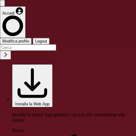
Accedi
Modifica profilo
Logout
Installa la Web App
Installa la nostra App gratuita e accedi più velocemente alle
notizie
Tocca