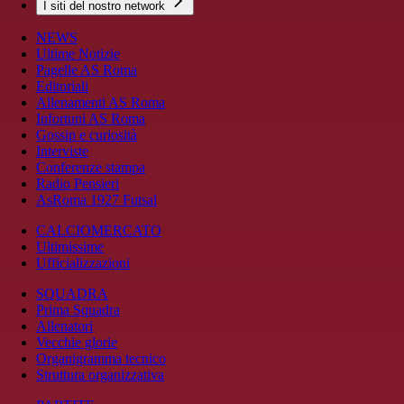
I siti del nostro network
NEWS
Ultime Notizie
Pagelle AS Roma
Editoriali
Allenamenti AS Roma
Infortuni AS Roma
Gossip e curiosità
Interviste
Conferenze stampa
Radio Pensieri
AsRoma 1927 Futsal
CALCIOMERCATO
Ultimissime
Ufficializzazioni
SQUADRA
Prima Squadra
Allenatori
Vecchie glorie
Organigramma tecnico
Struttura organizzativa