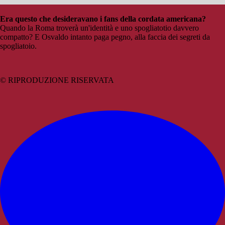
Era questo che desideravano i fans della cordata americana?
Quando la Roma troverà un'identità e uno spogliatotio davvero
compatto? E Osvaldo intanto paga pegno, alla faccia dei segreti da
spogliatoio.
© RIPRODUZIONE RISERVATA