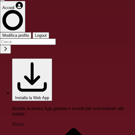
Accedi
Modifica profilo
Logout
Installa la Web App
Installa la nostra App gratuita e accedi più velocemente alle
notizie
Tocca