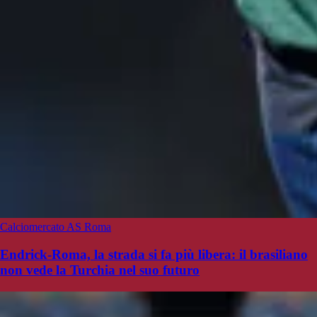
Calciomercato AS Roma
Endrick-Roma, la strada si fa più libera: il brasiliano
non vede la Turchia nel suo futuro