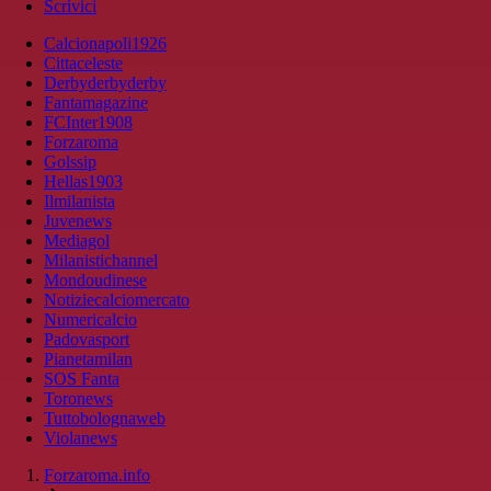
Scrivici
Calcionapoli1926
Cittaceleste
Derbyderbyderby
Fantamagazine
FCInter1908
Forzaroma
Golssip
Hellas1903
Ilmilanista
Juvenews
Mediagol
Milanistichannel
Mondoudinese
Notiziecalciomercato
Numericalcio
Padovasport
Pianetamilan
SOS Fanta
Toronews
Tuttobolognaweb
Violanews
Forzaroma.info