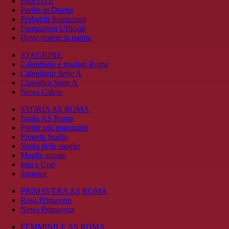
PARTITE
Partite in Diretta
Probabili formazioni
Formazioni Ufficiali
Dove vedere la partita
STAGIONE
Calendario e risultati Roma
Calendario Serie A
Classifica Serie A
News Calcio
STORIA AS ROMA
Storia AS Roma
Partite più importanti
Progetti Stadio
Storia delle maglie
Maglia attuale
Inni e Cori
Sponsor
PRIMAVERA AS ROMA
Rosa Primavera
News Primavera
FEMMINILE AS ROMA