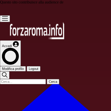
Questo sito contribuisce alla audience de
Accedi
Modifica profilo
Logout
Cerca