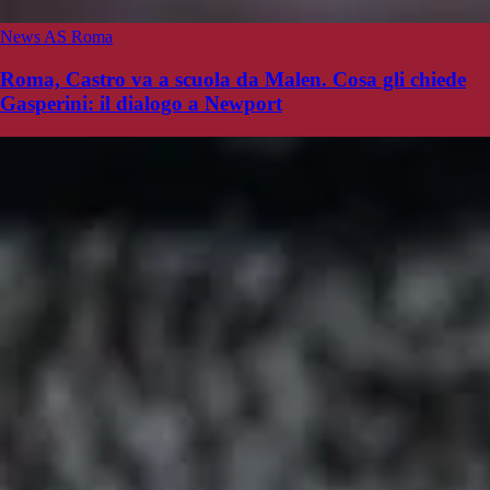
News AS Roma
Roma, Castro va a scuola da Malen. Cosa gli chiede
Gasperini: il dialogo a Newport