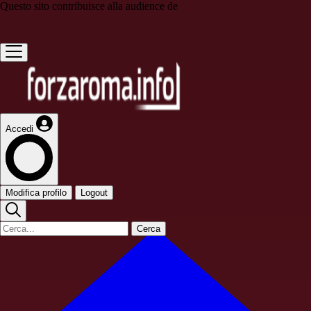
Questo sito contribuisce alla audience de
Accedi
Modifica profilo
Logout
Cerca