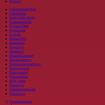
Scrivici
Calcionapoli1926
Cittaceleste
Derbyderbyderby
Fantamagazine
FCInter1908
Forzaroma
Golssip
Hellas1903
Ilmilanista
Juvenews
Mediagol
Milanistichannel
Mondoudinese
Notiziecalciomercato
Numericalcio
Padovasport
Pianetamilan
SOS Fanta
Toronews
Tuttobolognaweb
Violanews
Forzaroma.info