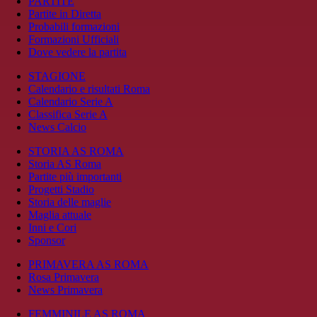
PARTITE
Partite in Diretta
Probabili formazioni
Formazioni Ufficiali
Dove vedere la partita
STAGIONE
Calendario e risultati Roma
Calendario Serie A
Classifica Serie A
News Calcio
STORIA AS ROMA
Storia AS Roma
Partite più importanti
Progetti Stadio
Storia delle maglie
Maglia attuale
Inni e Cori
Sponsor
PRIMAVERA AS ROMA
Rosa Primavera
News Primavera
FEMMINILE AS ROMA