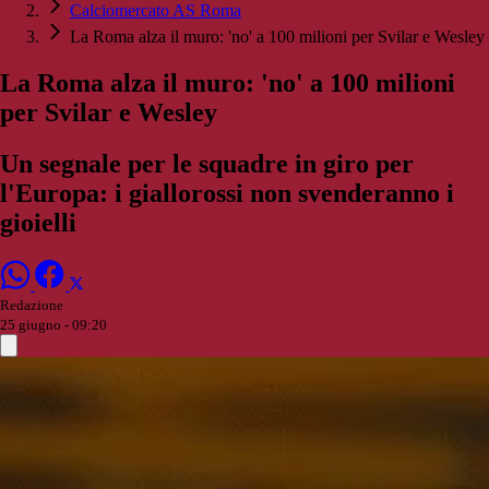
Calciomercato AS Roma
La Roma alza il muro: 'no' a 100 milioni per Svilar e Wesley
La Roma alza il muro: 'no' a 100 milioni
per Svilar e Wesley
Un segnale per le squadre in giro per
l'Europa: i giallorossi non svenderanno i
gioielli
Redazione
25 giugno - 09:20