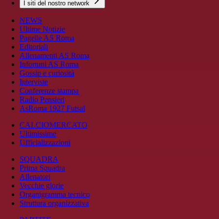
I siti del nostro network
NEWS
Ultime Notizie
Pagelle AS Roma
Editoriali
Allenamenti AS Roma
Infortuni AS Roma
Gossip e curiosità
Interviste
Conferenze stampa
Radio Pensieri
AsRoma 1927 Futsal
CALCIOMERCATO
Ultimissime
Ufficializzazioni
SQUADRA
Prima Squadra
Allenatori
Vecchie glorie
Organigramma tecnico
Struttura organizzativa