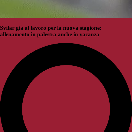
Svilar già al lavoro per la nuova stagione:
allenamento in palestra anche in vacanza