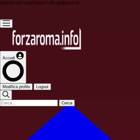
Questo sito contribuisce alla audience de
Accedi
Modifica profilo
Logout
Cerca