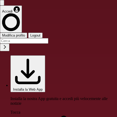
Accedi
Modifica profilo
Logout
Installa la Web App
Installa la nostra App gratuita e accedi più velocemente alle
notizie
Tocca