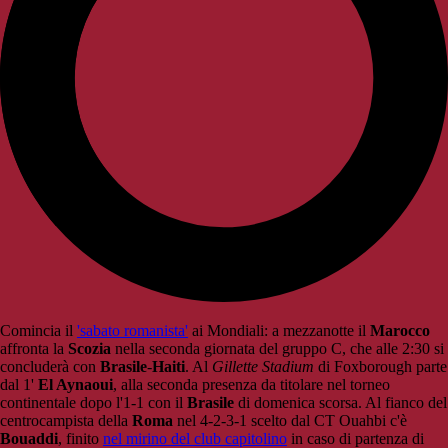
Comincia il
'sabato romanista'
ai Mondiali: a mezzanotte il
Marocco
affronta la
Scozia
nella seconda giornata del gruppo C, che alle 2:30 si
concluderà con
Brasile
-
Haiti
. Al
Gillette Stadium
di Foxborough parte
dal 1'
El Aynaoui
, alla seconda presenza da titolare nel torneo
continentale dopo l'1-1 con il
Brasile
di domenica scorsa. Al fianco del
centrocampista della
Roma
nel 4-2-3-1 scelto dal CT Ouahbi c'è
Bouaddi
, finito
nel mirino del club capitolino
in caso di partenza di