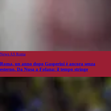
News AS Roma
Roma, un anno dopo Gasperini è ancora senza
esterno. Da Nusa a Fofana: il tempo stringe