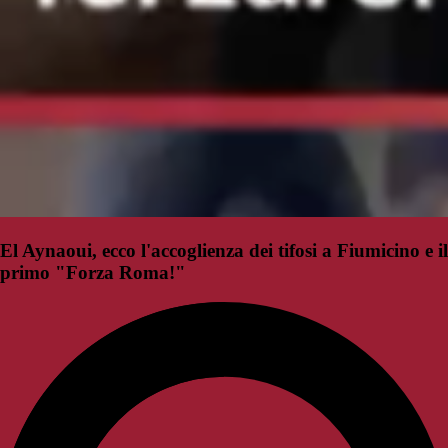
El Aynaoui, ecco l'accoglienza dei tifosi a Fiumicino e il
primo "Forza Roma!"