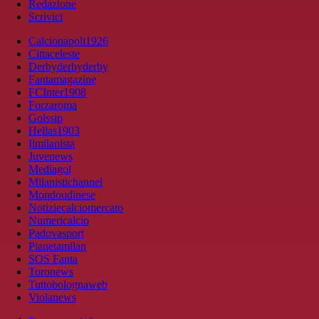
Redazione
Scrivici
Calcionapoli1926
Cittaceleste
Derbyderbyderby
Fantamagazine
FCInter1908
Forzaroma
Golssip
Hellas1903
Ilmilanista
Juvenews
Mediagol
Milanistichannel
Mondoudinese
Notiziecalciomercato
Numericalcio
Padovasport
Pianetamilan
SOS Fanta
Toronews
Tuttobolognaweb
Violanews