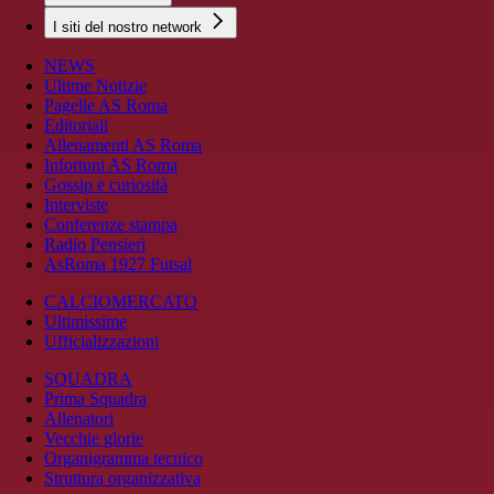
I siti del nostro network
NEWS
Ultime Notizie
Pagelle AS Roma
Editoriali
Allenamenti AS Roma
Infortuni AS Roma
Gossip e curiosità
Interviste
Conferenze stampa
Radio Pensieri
AsRoma 1927 Futsal
CALCIOMERCATO
Ultimissime
Ufficializzazioni
SQUADRA
Prima Squadra
Allenatori
Vecchie glorie
Organigramma tecnico
Struttura organizzativa