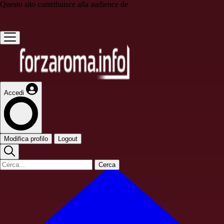
Questo sito contribuisce alla audience de
Accedi
Modifica profilo
Logout
Cerca