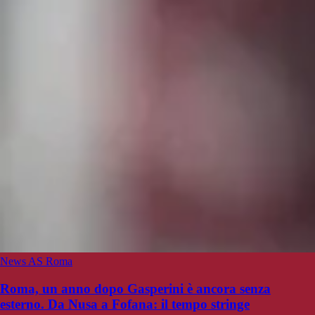
News AS Roma
Roma, un anno dopo Gasperini è ancora senza
esterno. Da Nusa a Fofana: il tempo stringe