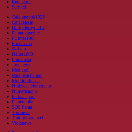
Redazione
Scrivici
Calcionapoli1926
Cittaceleste
Derbyderbyderby
Fantamagazine
FCInter1908
Forzaroma
Golssip
Hellas1903
Ilmilanista
Juvenews
Mediagol
Milanistichannel
Mondoudinese
Notiziecalciomercato
Numericalcio
Padovasport
Pianetamilan
SOS Fanta
Toronews
Tuttobolognaweb
Violanews