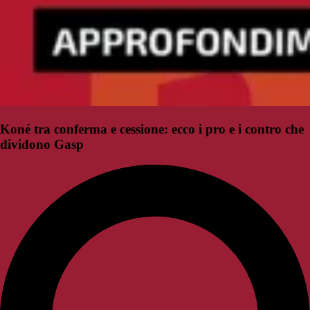
Koné tra conferma e cessione: ecco i pro e i contro che
dividono Gasp