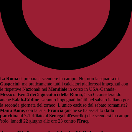
La
Roma
si prepara a scendere in campo. No, non la squadra di
Gasperini
, ma praticamente tutti i calciatori giallorossi impegnati con
le rispettive Nazionali nel
Mondiale
in corso in USA-Canada-
Messico. Ben
4 dei 5 giocatori della Roma
, 5 su 6 considerando
anche
Salah-Eddine
, saranno impegnati infatti nel sabato italiano per
la seconda giornata del torneo. L'unico escluso dal sabato romanista?
Manu Koné
, con la 'sua'
Francia
(anche se ha assistito
dalla
panchina
al 3-1 rifilato al
Senegal
all'esordio) che scenderà in campo
'solo' lunedì 22 giugno alle ore 23 contro l'
Iraq
.