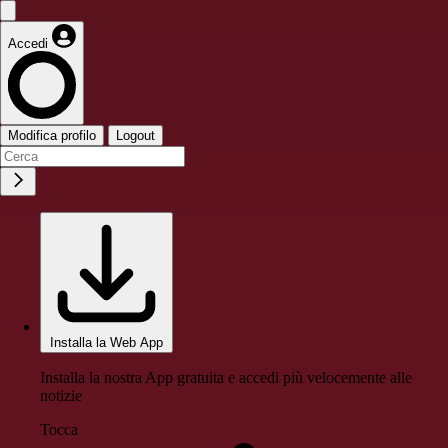
Accedi
Modifica profilo
Logout
Installa la Web App
Installa la nostra App gratuita e accedi più velocemente alle
notizie
Tocca