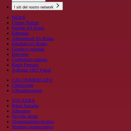
I siti del nostro network
NEWS
Ultime Notizie
Pagelle AS Roma
Editoriali
Allenamenti AS Roma
Infortuni AS Roma
Gossip e curiosità
Interviste
Conferenze stampa
Radio Pensieri
AsRoma 1927 Futsal
CALCIOMERCATO
Ultimissime
Ufficializzazioni
SQUADRA
Prima Squadra
Allenatori
Vecchie glorie
Organigramma tecnico
Struttura organizzativa