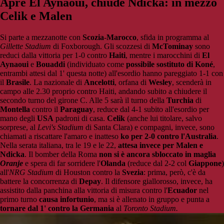
Apre El Aynaoui, chiude Ndicka: in mezzo
Celik e Malen
Si parte a mezzanotte con
Scozia
-
Marocco
, sfida in programma al
Gillette Stadium
di Foxborough. Gli scozzesi di
McTominay
sono
reduci dalla vittoria per 1-0 contro
Haiti
, mentre i marocchini di
El
Aynaoui
e
Bouaddi
(individuato come
possibile sostituto di Koné
,
entrambi attesi dal 1' questa notte) all'esordio hanno pareggiato 1-1 con
il
Brasile
. La nazionale di
Ancelotti
, orfana di
Wesley
, scenderà in
campo alle 2.30 proprio contro Haiti, andando subito a chiudere il
secondo turno del girone C. Alle 5 sarà il turno della
Turchia
di
Montella
contro il
Paraguay
, reduce dal 4-1 subito all'esordio per
mano degli
USA
padroni di casa.
Celik
(anche lui titolare, salvo
sorprese, al
Levi's Stadium
di Santa Clara) e compagni, invece, sono
chiamati a riscattare l'amaro e inatteso
ko per 2-0 contro l'Australia
.
Nella serata italiana, tra le 19 e le 22,
attesa invece per Malen e
Ndicka
. Il bomber della Roma
non si è ancora sbloccato in maglia
Oranje
e spera di far sorridere l'
Olanda
(reduce dal 2-2 col
Giappone
)
all'
NRG Stadium
di Houston contro la
Svezia
: prima, però, c'è da
battere la concorrenza di
Depay
. Il difensore giallorosso, invece, ha
assistito dalla panchina alla vittoria di misura contro l'
Ecuador
nel
primo turno
causa infortunio
, ma si è allenato in gruppo e punta a
tornare dal 1' contro la Germania
al
Toronto Stadium.