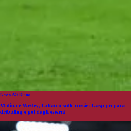
News AS Roma
Molina e Wesley, l'attacco sulle corsie: Gasp prepara
dribbling e gol dagli esterni