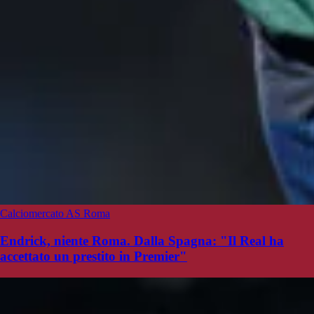
Calciomercato AS Roma
Endrick, niente Roma. Dalla Spagna: "Il Real ha
accettato un prestito in Premier"