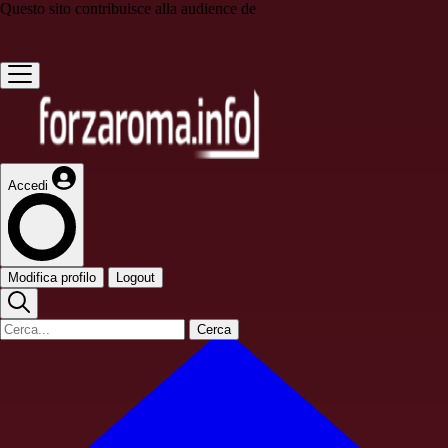
Questo sito contribuisce alla audience de
Accedi
Modifica profilo
Logout
Cerca