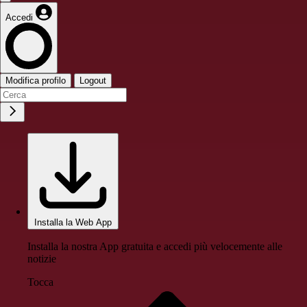
Accedi
Modifica profilo
Logout
Installa la Web App
Installa la nostra App gratuita e accedi più velocemente alle
notizie
Tocca