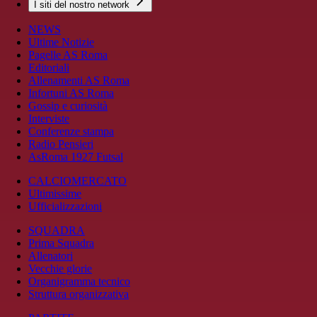
I siti del nostro network
NEWS
Ultime Notizie
Pagelle AS Roma
Editoriali
Allenamenti AS Roma
Infortuni AS Roma
Gossip e curiosità
Interviste
Conferenze stampa
Radio Pensieri
AsRoma 1927 Futsal
CALCIOMERCATO
Ultimissime
Ufficializzazioni
SQUADRA
Prima Squadra
Allenatori
Vecchie glorie
Organigramma tecnico
Struttura organizzativa