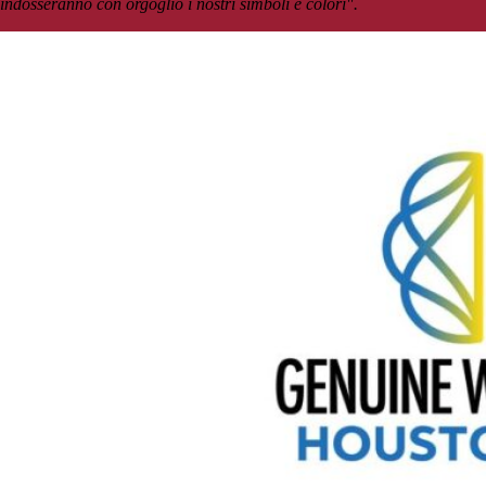
indosseranno con orgoglio i nostri simboli e colori".