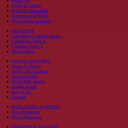
PARTITE
Partite in Diretta
Probabili formazioni
Formazioni Ufficiali
Dove vedere la partita
STAGIONE
Calendario e risultati Roma
Calendario Serie A
Classifica Serie A
News Calcio
STORIA AS ROMA
Storia AS Roma
Partite più importanti
Progetti Stadio
Storia delle maglie
Maglia attuale
Inni e Cori
Sponsor
PRIMAVERA AS ROMA
Rosa Primavera
News Primavera
FEMMINILE AS ROMA