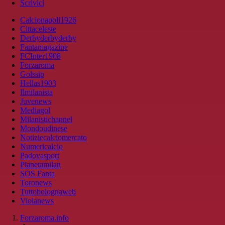
Scrivici
Calcionapoli1926
Cittaceleste
Derbyderbyderby
Fantamagazine
FCInter1908
Forzaroma
Golssip
Hellas1903
Ilmilanista
Juvenews
Mediagol
Milanistichannel
Mondoudinese
Notiziecalciomercato
Numericalcio
Padovasport
Pianetamilan
SOS Fanta
Toronews
Tuttobolognaweb
Violanews
Forzaroma.info