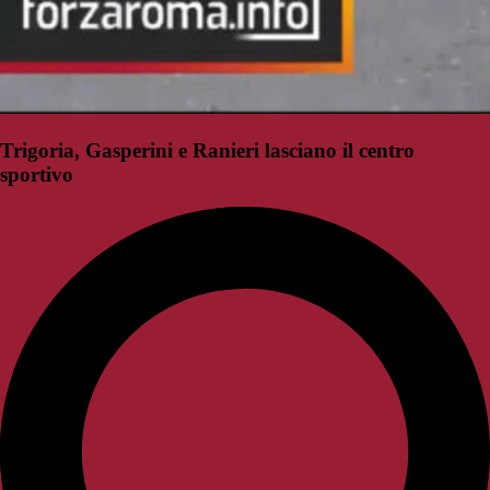
Trigoria, Gasperini e Ranieri lasciano il centro
sportivo