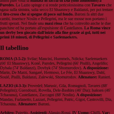
animi pure vista la
manata in faccia di Dia (solo ammonito) a
Paredes
. La Lazio spinge e si rende pericolosissima con
Tavares
che
sgasa sulla sinistra, salta secco El Shaarawy e Baldanzi, per poi tentare
il
tiro-cross che si spegne di poco sul fondo.
Baroni fa altri due
cambi, inserisce Noslin e Pellegrini, ma le sue mosse non portano i
frutti sperati. Nel finale una
maxi rissa
che ha coinvolto anche le due
panchine ed ha portato all'espulsione di Castellanos.
La Roma vince
un derby ben giocato dall'inizio alla fine grazie ai gol, tutti nei
primi 18 minuti, di Pellegrini e Saelemaekers.
Il tabellino
ROMA (3-5-2):
Svilar; Mancini, Hummels, Ndicka; Saelemaekers
(66' El Shaarawy), Koné, Paredes, Pellegrini (66' Pisilli), Angeliño;
Dybala (74' Baldanzi), Dovbyk (74' Shomurodov).
A disposizione:
Marin, De Marzi, Sangaré, Hermoso, Le Fée, El Shaarawy, Dahl,
Soulé, Pisilli, Baldanzi, Zalewski, Shomurodov.
Allenatore:
Ranieri.
LAZIO (4-3-3):
Provedel; Marusic, Gila, Romagnoli, Tavares (88'
Pellegrini); Guendouzi, Rovella, Dele-Bashiru (46' Dia); Isaksen (46'
Tchaouna), Castellanos, Zaccagni (88' Noslin).
A disposizione:
Mandas, Furlanetto, Lazzari, Pellegrini, Patric, Gigot, Castrovilli, Dia,
Tchaouna.
Allenatore:
Baroni.
Arbitro:
Pairetto.
Assistenti:
Alassio-Rossi.
IV Uomo:
Chiffi.
Var: