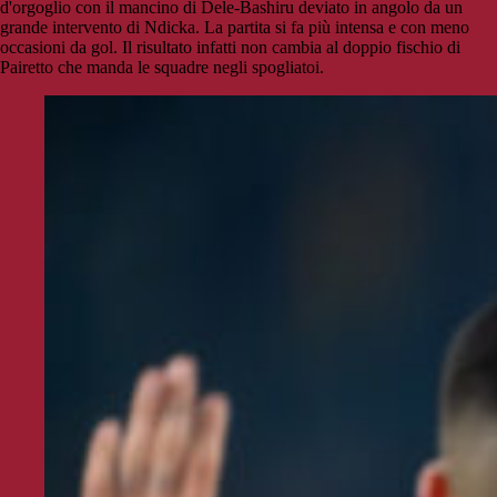
d'orgoglio con il mancino di Dele-Bashiru deviato in angolo da un
grande intervento di Ndicka. La partita si fa più intensa e con meno
occasioni da gol. Il risultato infatti non cambia al doppio fischio di
Pairetto che manda le squadre negli spogliatoi.