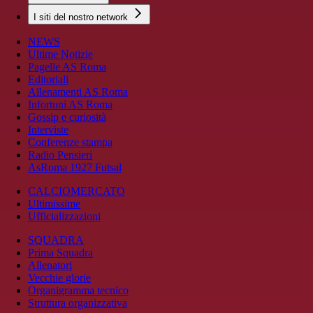
I siti del nostro network
NEWS
Ultime Notizie
Pagelle AS Roma
Editoriali
Allenamenti AS Roma
Infortuni AS Roma
Gossip e curiosità
Interviste
Conferenze stampa
Radio Pensieri
AsRoma 1927 Futsal
CALCIOMERCATO
Ultimissime
Ufficializzazioni
SQUADRA
Prima Squadra
Allenatori
Vecchie glorie
Organigramma tecnico
Struttura organizzativa