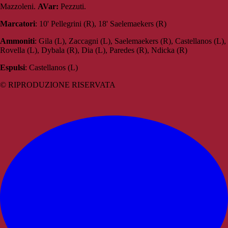
Mazzoleni.
AVar:
Pezzuti.
M
arcatori
: 10' Pellegrini (R), 18' Saelemaekers (R)
Ammoniti
: Gila (L), Zaccagni (L), Saelemaekers (R), Castellanos (L),
Rovella (L), Dybala (R), Dia (L), Paredes (R), Ndicka (R)
Espulsi
: Castellanos (L)
© RIPRODUZIONE RISERVATA