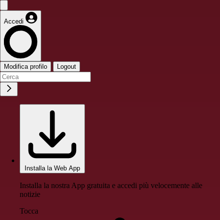
Accedi
Modifica profilo
Logout
Installa la Web App
Installa la nostra App gratuita e accedi più velocemente alle
notizie
Tocca