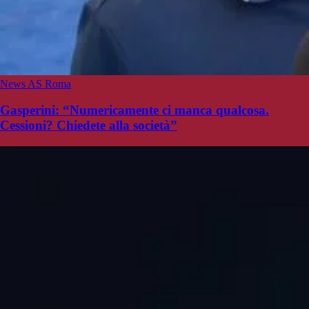
News AS Roma
Gasperini: “Numericamente ci manca qualcosa.
Cessioni? Chiedete alla società”