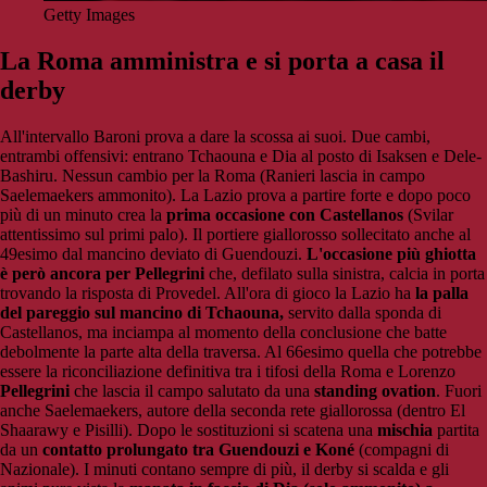
Getty Images
La Roma amministra e si porta a casa il
derby
All'intervallo Baroni prova a dare la scossa ai suoi. Due cambi,
entrambi offensivi: entrano Tchaouna e Dia al posto di Isaksen e Dele-
Bashiru. Nessun cambio per la Roma (Ranieri lascia in campo
Saelemaekers ammonito). La Lazio prova a partire forte e dopo poco
più di un minuto crea la
prima occasione con Castellanos
(Svilar
attentissimo sul primi palo). Il portiere giallorosso sollecitato anche al
49esimo dal mancino deviato di Guendouzi.
L'occasione più ghiotta
è però ancora per Pellegrini
che, defilato sulla sinistra, calcia in porta
trovando la risposta di Provedel. All'ora di gioco la Lazio ha
la palla
del pareggio sul mancino di Tchaouna,
servito dalla sponda di
Castellanos, ma inciampa al momento della conclusione che batte
debolmente la parte alta della traversa. Al 66esimo quella che potrebbe
essere la riconciliazione definitiva tra i tifosi della Roma e Lorenzo
Pellegrini
che lascia il campo salutato da una
standing ovation
. Fuori
anche Saelemaekers, autore della seconda rete giallorossa (dentro El
Shaarawy e Pisilli). Dopo le sostituzioni si scatena una
mischia
partita
da un
contatto prolungato tra Guendouzi e Koné
(compagni di
Nazionale). I minuti contano sempre di più, il derby si scalda e gli