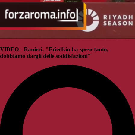
VIDEO - Ranieri: "Friedkin ha speso tanto,
dobbiamo dargli delle soddisfazioni"