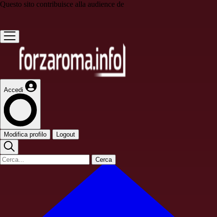
Questo sito contribuisce alla audience de
Accedi
Modifica profilo
Logout
Cerca