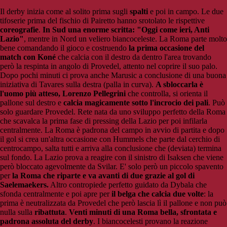
Il derby inizia come al solito prima sugli
spalti
e poi in campo. Le due
tifoserie prima del fischio di Pairetto hanno srotolato le rispettive
coreografie
.
In Sud una enorme scritta: "Oggi come ieri, Anti
Lazio"
, mentre in Nord un veliero biancoceleste. L
a Roma parte molto
bene comandando il gioco e costruendo
la prima occasione del
match con Koné
che calcia con il destro da dentro l'area trovando
però la respinta in angolo di Provedel, attento nel coprire il suo palo.
Dopo pochi minuti ci prova anche Marusic a conclusione di una buona
iniziativa di Tavares sulla destra (palla in curva).
A sbloccarla è
l'uomo più atteso, Lorenzo Pellegrini
che controlla, si orienta il
pallone sul destro e
calcia magicamente sotto l'incrocio dei pali
. Può
solo guardare Provedel. Rete nata da uno sviluppo perfetto della Roma
che scavalca la prima fase di pressing della Lazio per poi infilarla
centralmente. La Roma è padrona del campo in avvio di partita e dopo
il gol si crea un'altra occasione con Hummels che parte dal cerchio di
centrocampo, salta tutti e arriva alla conclusione che (deviata) termina
sul fondo. La Lazio prova a reagire con il sinistro di Isaksen che viene
però bloccato agevolmente da Svilar. E' solo però un piccolo spavento
per
la Roma che riparte e va avanti di due grazie al gol di
Saelemaekers.
Altro contropiede perfetto guidato da Dybala che
sfonda centralmente e poi apre per
il belga che calcia due volte
: la
prima è neutralizzata da Provedel che però lascia lì il pallone e non può
nulla sulla
ribattuta
.
Venti minuti di una Roma bella, sfrontata e
padrona assoluta del derby
. I biancocelesti provano la reazione