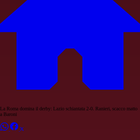
La Roma domina il derby: Lazio schiantata 2-0. Ranieri, scacco matto
a Baroni