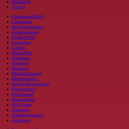
Redazione
Scrivici
Calcionapoli1926
Cittaceleste
Derbyderbyderby
Fantamagazine
FCInter1908
Forzaroma
Golssip
Hellas1903
Ilmilanista
Juvenews
Mediagol
Milanistichannel
Mondoudinese
Notiziecalciomercato
Numericalcio
Padovasport
Pianetamilan
SOS Fanta
Toronews
Tuttobolognaweb
Violanews