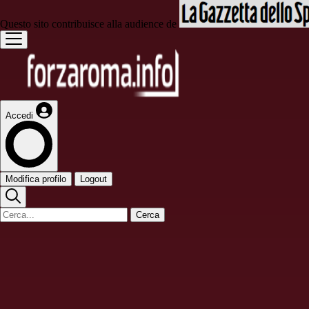
Questo sito contribuisce alla audience de
Accedi
Modifica profilo
Logout
Cerca