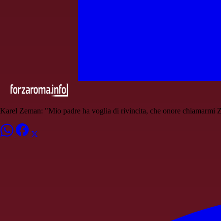
Karel Zeman: "Mio padre ha voglia di rivincita, che onore chiamarmi