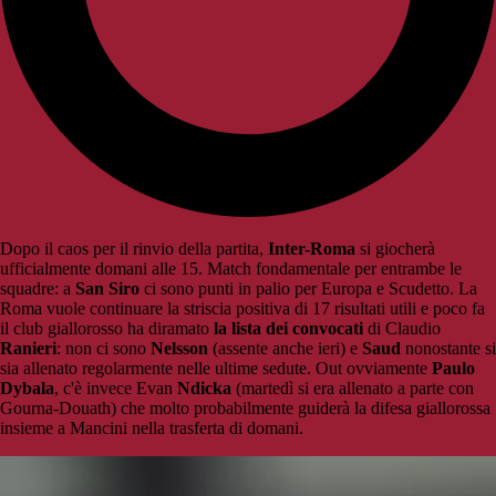
Dopo il caos per il rinvio della partita,
Inter-Roma
si giocherà
ufficialmente domani alle 15. Match fondamentale per entrambe le
squadre: a
San Siro
ci sono punti in palio per Europa e Scudetto. La
Roma vuole continuare la striscia positiva di 17 risultati utili e poco fa
il club giallorosso ha diramato
la lista dei convocati
di Claudio
Ranieri
: non ci sono
Nelsson
(assente anche ieri) e
Saud
nonostante si
sia allenato regolarmente nelle ultime sedute. Out ovviamente
Paulo
Dybala
, c'è invece Evan
Ndicka
(martedì si era allenato a parte con
Gourna-Douath) che molto probabilmente guiderà la difesa giallorossa
insieme a Mancini nella trasferta di domani.