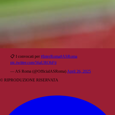
📋 I convocati per
#InterRoma
#ASRoma
pic.twitter.com/56aURObFjj
— AS Roma (@OfficialASRoma)
April 26, 2025
© RIPRODUZIONE RISERVATA