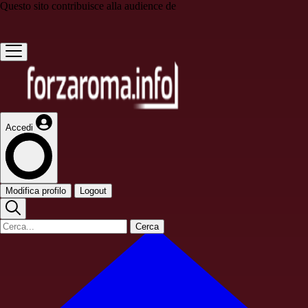
Questo sito contribuisce alla audience de
Accedi
Modifica profilo
Logout
Cerca