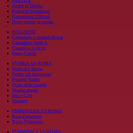
PARTITE
Partite in Diretta
Probabili formazioni
Formazioni Ufficiali
Dove vedere la partita
STAGIONE
Calendario e risultati Roma
Calendario Serie A
Classifica Serie A
News Calcio
STORIA AS ROMA
Storia AS Roma
Partite più importanti
Progetti Stadio
Storia delle maglie
Maglia attuale
Inni e Cori
Sponsor
PRIMAVERA AS ROMA
Rosa Primavera
News Primavera
FEMMINILE AS ROMA