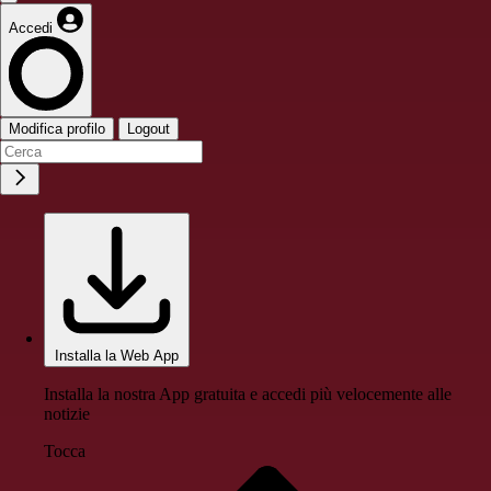
Accedi
Modifica profilo
Logout
Installa la Web App
Installa la nostra App gratuita e accedi più velocemente alle
notizie
Tocca