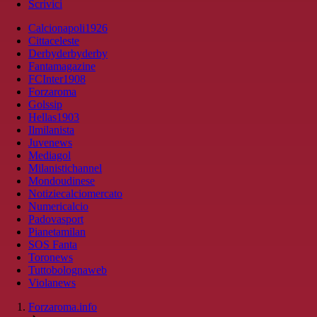
Scrivici
Calcionapoli1926
Cittaceleste
Derbyderbyderby
Fantamagazine
FCInter1908
Forzaroma
Golssip
Hellas1903
Ilmilanista
Juvenews
Mediagol
Milanistichannel
Mondoudinese
Notiziecalciomercato
Numericalcio
Padovasport
Pianetamilan
SOS Fanta
Toronews
Tuttobolognaweb
Violanews
Forzaroma.info