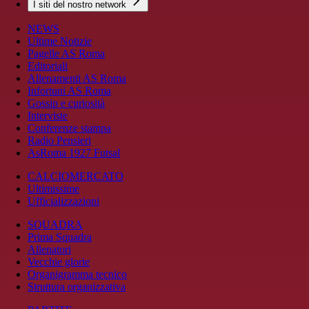
I siti del nostro network
NEWS
Ultime Notizie
Pagelle AS Roma
Editoriali
Allenamenti AS Roma
Infortuni AS Roma
Gossip e curiosità
Interviste
Conferenze stampa
Radio Pensieri
AsRoma 1927 Futsal
CALCIOMERCATO
Ultimissime
Ufficializzazioni
SQUADRA
Prima Squadra
Allenatori
Vecchie glorie
Organigramma tecnico
Struttura organizzativa