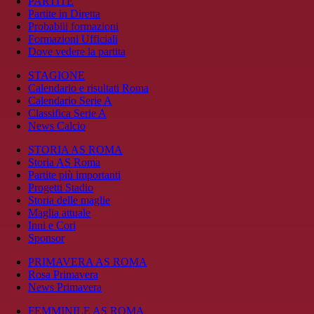
PARTITE
Partite in Diretta
Probabili formazioni
Formazioni Ufficiali
Dove vedere la partita
STAGIONE
Calendario e risultati Roma
Calendario Serie A
Classifica Serie A
News Calcio
STORIA AS ROMA
Storia AS Roma
Partite più importanti
Progetti Stadio
Storia delle maglie
Maglia attuale
Inni e Cori
Sponsor
PRIMAVERA AS ROMA
Rosa Primavera
News Primavera
FEMMINILE AS ROMA