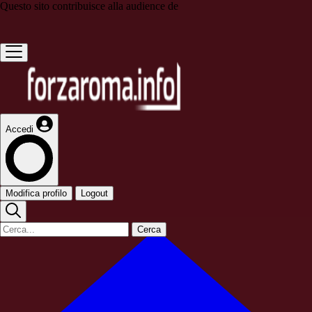
Questo sito contribuisce alla audience de
Accedi
Modifica profilo
Logout
Cerca