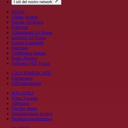
I siti del nostro network
NEWS
Ultime Notizie
Pagelle AS Roma
Editoriali
Allenamenti AS Roma
Infortuni AS Roma
Gossip e curiosità
Interviste
Conferenze stampa
Radio Pensieri
AsRoma 1927 Futsal
CALCIOMERCATO
Ultimissime
Ufficializzazioni
SQUADRA
Prima Squadra
Allenatori
Vecchie glorie
Organigramma tecnico
Struttura organizzativa