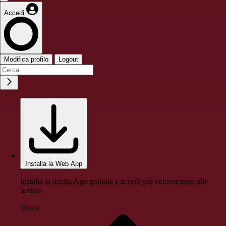
Accedi
Modifica profilo
Logout
Installa la Web App
Installa la nostra App gratuita e accedi più velocemente alle
notizie
Tocca