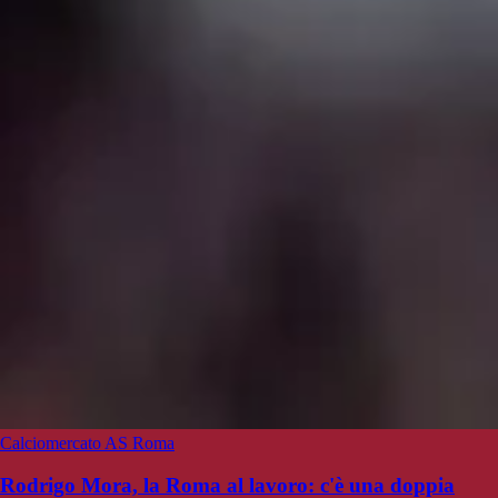
Calciomercato AS Roma
Rodrigo Mora, la Roma al lavoro: c'è una doppia