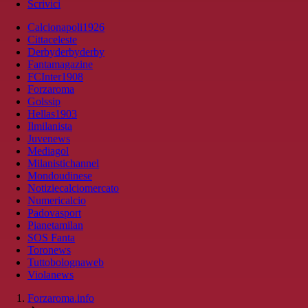
Scrivici
Calcionapoli1926
Cittaceleste
Derbyderbyderby
Fantamagazine
FCInter1908
Forzaroma
Golssip
Hellas1903
Ilmilanista
Juvenews
Mediagol
Milanistichannel
Mondoudinese
Notiziecalciomercato
Numericalcio
Padovasport
Pianetamilan
SOS Fanta
Toronews
Tuttobolognaweb
Violanews
Forzaroma.info