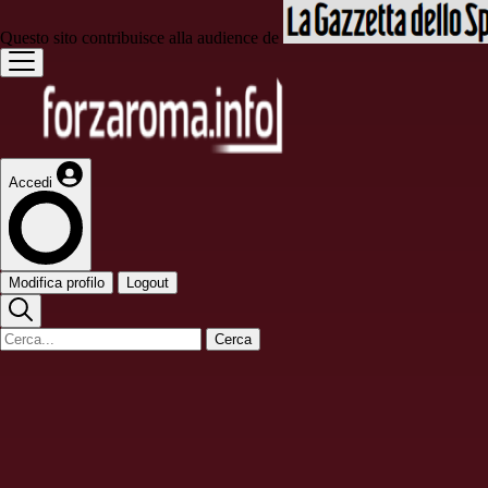
Questo sito contribuisce alla audience de
Accedi
Modifica profilo
Logout
Cerca