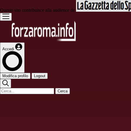
Questo sito contribuisce alla audience de
Accedi
Modifica profilo
Logout
Cerca