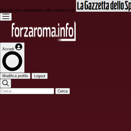
Questo sito contribuisce alla audience de
Accedi
Modifica profilo
Logout
Cerca