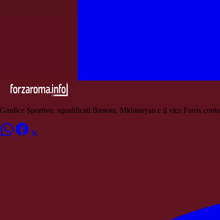
Giudice Sportivo: squalificati Bastoni, Mkhitaryan e il vice Farris con