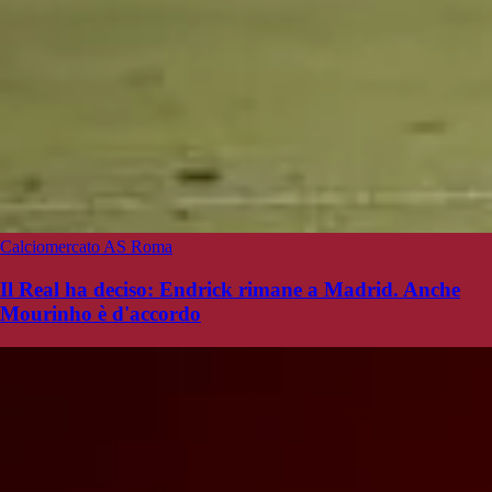
Calciomercato AS Roma
Il Real ha deciso: Endrick rimane a Madrid. Anche
Mourinho è d'accordo