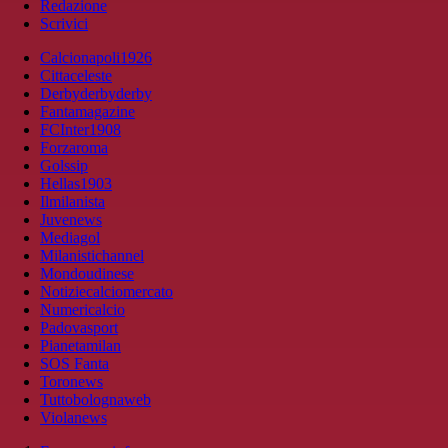
Redazione
Scrivici
Calcionapoli1926
Cittaceleste
Derbyderbyderby
Fantamagazine
FCInter1908
Forzaroma
Golssip
Hellas1903
Ilmilanista
Juvenews
Mediagol
Milanistichannel
Mondoudinese
Notiziecalciomercato
Numericalcio
Padovasport
Pianetamilan
SOS Fanta
Toronews
Tuttobolognaweb
Violanews