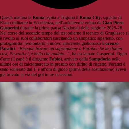
Questa mattina la
Roma
ospita a Trigoria il
Roma City
, squadra di
Riano militante in Eccellenza, nell'amichevole voluta da
Gian Piero
Gasperini
durante la prima pausa Nazionali della stagione 2025-26.
Nel corso del secondo tempo del test odierno il tecnico di Grugliasco si
è rivolto ai suoi collaboratori suscitando un simpatico siparietto, con
protagonista involontario il nuovo attaccante giallorosso
Lorenzo
Paratici
. "
Bisogna trovare un soprannome a Paratici. Se lo chiami
così, Pa-ra-ti-ci, è bello che andato...
", ha esclamato Gasperini. Figlio
d'arte (il papà è il dirigente
Fabio
), arrivato dalla
Sampdoria
nelle
ultime ore di calciomercato in prestito con diritto di riscatto, Paratici è
stato schierato dal 1' e all'ora di gioco (prima della sostituzione) aveva
già trovato la via del gol in tre occasioni.