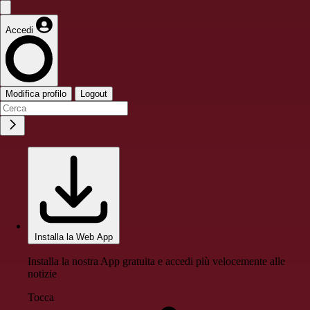
Accedi
Modifica profilo
Logout
Installa la Web App
Installa la nostra App gratuita e accedi più velocemente alle
notizie
Tocca