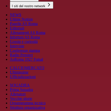
I siti del nostro network
NEWS
Ultime Notizie
Pagelle AS Roma
Editoriali
Allenamenti AS Roma
Infortuni AS Roma
Gossip e curiosità
Interviste
Conferenze stampa
Radio Pensieri
AsRoma 1927 Futsal
CALCIOMERCATO
Ultimissime
Ufficializzazioni
SQUADRA
Prima Squadra
Allenatori
Vecchie glorie
Organigramma tecnico
Struttura organizzativa