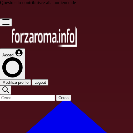
Questo sito contribuisce alla audience de
Accedi
Modifica profilo
Logout
Cerca