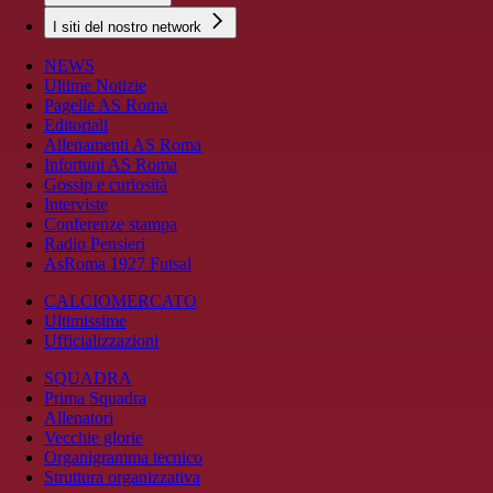
I siti del nostro network
NEWS
Ultime Notizie
Pagelle AS Roma
Editoriali
Allenamenti AS Roma
Infortuni AS Roma
Gossip e curiosità
Interviste
Conferenze stampa
Radio Pensieri
AsRoma 1927 Futsal
CALCIOMERCATO
Ultimissime
Ufficializzazioni
SQUADRA
Prima Squadra
Allenatori
Vecchie glorie
Organigramma tecnico
Struttura organizzativa