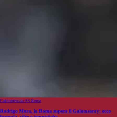
Calciomercato AS Roma
Rodrigo Mora, la Roma supera il Galatasaray: ecco
formula, cifre e tempistiche