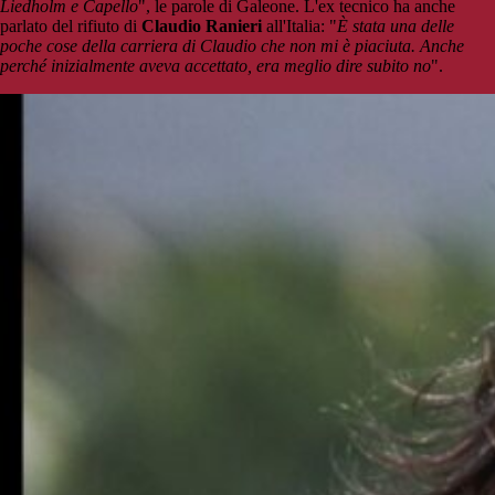
Liedholm e Capello
", le parole di Galeone. L'ex tecnico ha anche
parlato del rifiuto di
Claudio Ranieri
all'Italia: "
È stata una delle
poche cose della carriera di Claudio che non mi è piaciuta. Anche
perché inizialmente aveva accettato, era meglio dire subito no
".