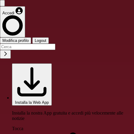
Accedi
Modifica profilo
Logout
Installa la Web App
Installa la nostra App gratuita e accedi più velocemente alle
notizie
Tocca