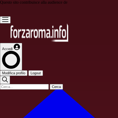
Questo sito contribuisce alla audience de
Accedi
Modifica profilo
Logout
Cerca