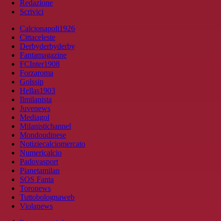
Redazione
Scrivici
Calcionapoli1926
Cittaceleste
Derbyderbyderby
Fantamagazine
FCInter1908
Forzaroma
Golssip
Hellas1903
Ilmilanista
Juvenews
Mediagol
Milanistichannel
Mondoudinese
Notiziecalciomercato
Numericalcio
Padovasport
Pianetamilan
SOS Fanta
Toronews
Tuttobolognaweb
Violanews