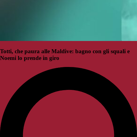
Totti, che paura alle Maldive: bagno con gli squali e
Noemi lo prende in giro