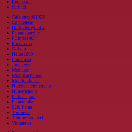
Redazione
Scrivici
Calcionapoli1926
Cittaceleste
Derbyderbyderby
Fantamagazine
FCInter1908
Forzaroma
Golssip
Hellas1903
Ilmilanista
Juvenews
Mediagol
Milanistichannel
Mondoudinese
Notiziecalciomercato
Numericalcio
Padovasport
Pianetamilan
SOS Fanta
Toronews
Tuttobolognaweb
Violanews