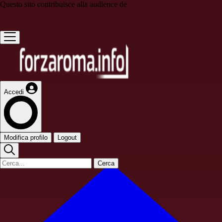
Questo sito contribuisce alla audience de
Accedi
Modifica profilo
Logout
Cerca