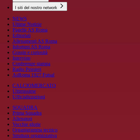
I siti del nostro network
NEWS
Ultime Notizie
Pagelle AS Roma
Editoriali
Allenamenti AS Roma
Infortuni AS Roma
Gossip e curiosità
Interviste
Conferenze stampa
Radio Pensieri
AsRoma 1927 Futsal
CALCIOMERCATO
Ultimissime
Ufficializzazioni
SQUADRA
Prima Squadra
Allenatori
Vecchie glorie
Organigramma tecnico
Struttura organizzativa