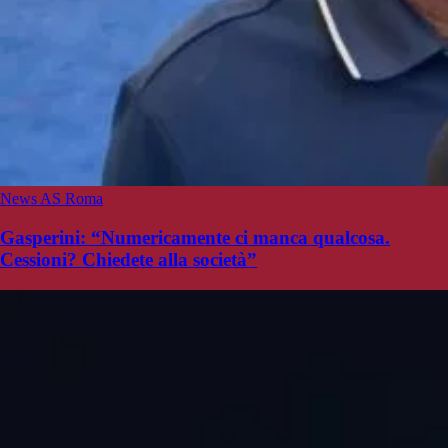
News AS Roma
Gasperini: “Numericamente ci manca qualcosa.
Cessioni? Chiedete alla società”