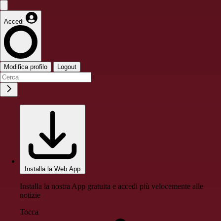
Accedi
Modifica profilo
Logout
Installa la Web App
Installa la nostra App gratuita e accedi più velocemente alle
notizie
Tocca