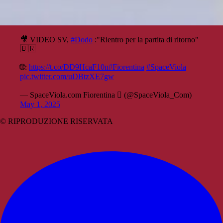
🎥 VIDEO SV,
#Dodo
:"Rientro per la partita di ritorno"
🇧🇷
🌐:
https://t.co/DD9HcaF10n
#Fiorentina
#SpaceViola
pic.twitter.com/uDBtzXE7gw
— SpaceViola.com Fiorentina  (@SpaceViola_Com)
May 1, 2025
© RIPRODUZIONE RISERVATA