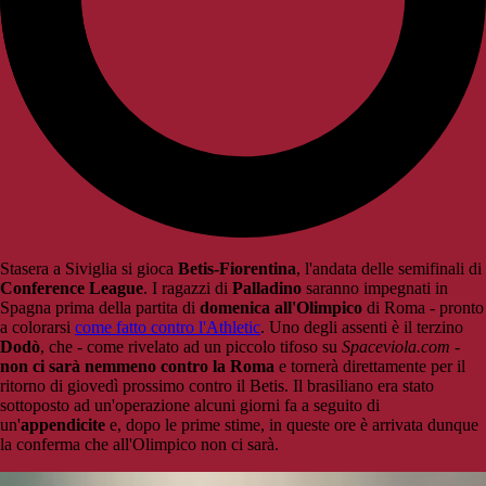
Stasera a Siviglia si gioca
Betis-Fiorentina
, l'andata delle semifinali di
Conference League
. I ragazzi di
Palladino
saranno impegnati in
Spagna prima della partita di
domenica all'Olimpico
di Roma - pronto
a colorarsi
come fatto contro l'Athletic
. Uno degli assenti è il terzino
Dodò
, che - come rivelato ad un piccolo tifoso su
Spaceviola.com
-
non ci sarà nemmeno contro la Roma
e tornerà direttamente per il
ritorno di giovedì prossimo contro il Betis. Il brasiliano era stato
sottoposto ad un'operazione alcuni giorni fa a seguito di
un'
appendicite
e, dopo le prime stime, in queste ore è arrivata dunque
la conferma che all'Olimpico non ci sarà.