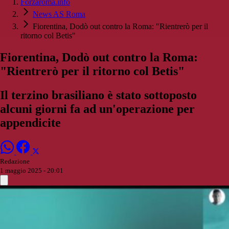
Forzaroma.info
News AS Roma
Fiorentina, Dodò out contro la Roma: "Rientrerò per il
ritorno col Betis"
Fiorentina, Dodò out contro la Roma:
"Rientrerò per il ritorno col Betis"
Il terzino brasiliano è stato sottoposto
alcuni giorni fa ad un'operazione per
appendicite
Redazione
1 maggio 2025 - 20:01