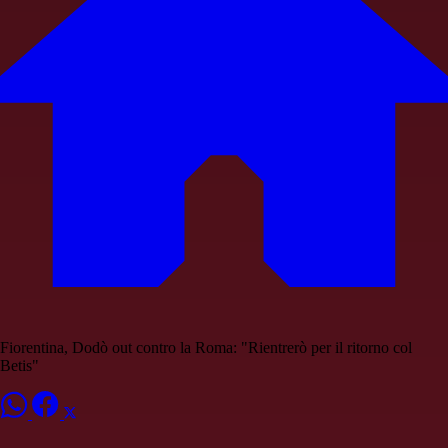
Fiorentina, Dodò out contro la Roma: "Rientrerò per il ritorno col
Betis"