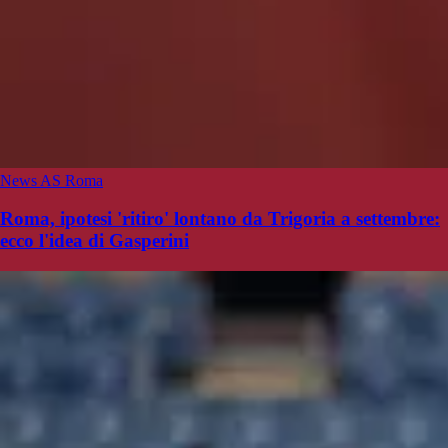
News AS Roma
Roma, ipotesi 'ritiro' lontano da Trigoria a settembre:
ecco l'idea di Gasperini