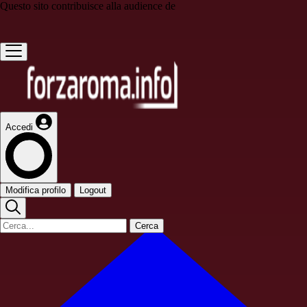
Questo sito contribuisce alla audience de
Accedi
Modifica profilo
Logout
Cerca