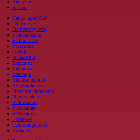
Redazione
Scrivici
Calcionapoli1926
Cittaceleste
Derbyderbyderby
Fantamagazine
FCInter1908
Forzaroma
Golssip
Hellas1903
Ilmilanista
Juvenews
Mediagol
Milanistichannel
Mondoudinese
Notiziecalciomercato
Numericalcio
Padovasport
Pianetamilan
SOS Fanta
Toronews
Tuttobolognaweb
Violanews