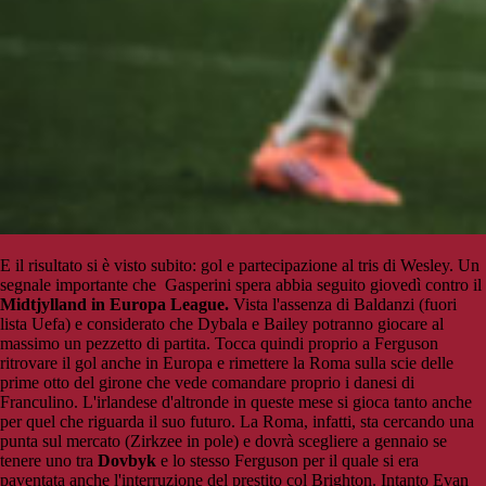
E il risultato si è visto subito: gol e partecipazione al tris di Wesley. Un
segnale importante che Gasperini spera abbia seguito giovedì contro il
Midtjylland in Europa League.
Vista l'assenza di Baldanzi (fuori
lista Uefa) e considerato che Dybala e Bailey potranno giocare al
massimo un pezzetto di partita. Tocca quindi proprio a Ferguson
ritrovare il gol anche in Europa e rimettere la Roma sulla scie delle
prime otto del girone che vede comandare proprio i danesi di
Franculino. L'irlandese d'altronde in queste mese si gioca tanto anche
per quel che riguarda il suo futuro. La Roma, infatti, sta cercando una
punta sul mercato (Zirkzee in pole) e dovrà scegliere a gennaio se
tenere uno tra
Dovbyk
e lo stesso Ferguson per il quale si era
paventata anche l'interruzione del prestito col Brighton. Intanto Evan