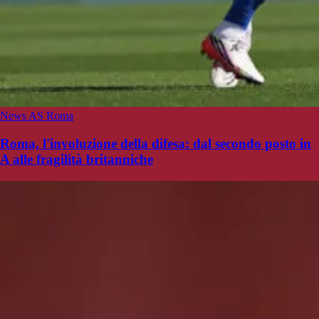
News AS Roma
Roma, l'involuzione della difesa: dal secondo posto in
A alle fragilità britanniche