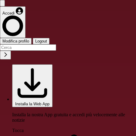
Accedi
Modifica profilo
Logout
Installa la Web App
Installa la nostra App gratuita e accedi più velocemente alle
notizie
Tocca