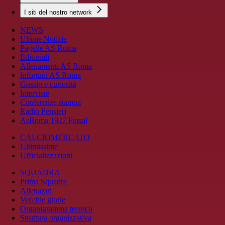
I siti del nostro network
NEWS
Ultime Notizie
Pagelle AS Roma
Editoriali
Allenamenti AS Roma
Infortuni AS Roma
Gossip e curiosità
Interviste
Conferenze stampa
Radio Pensieri
AsRoma 1927 Futsal
CALCIOMERCATO
Ultimissime
Ufficializzazioni
SQUADRA
Prima Squadra
Allenatori
Vecchie glorie
Organigramma tecnico
Struttura organizzativa