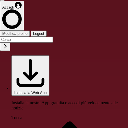
Accedi
Modifica profilo
Logout
Installa la Web App
Installa la nostra App gratuita e accedi più velocemente alle
notizie
Tocca