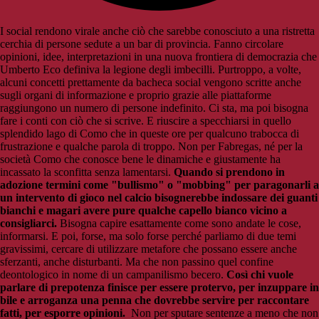
I social rendono virale anche ciò che sarebbe conosciuto a una ristretta
cerchia di persone sedute a un bar di provincia. Fanno circolare
opinioni, idee, interpretazioni in una nuova frontiera di democrazia che
Umberto Eco definiva la legione degli imbecilli. Purtroppo, a volte,
alcuni concetti prettamente da bacheca social vengono scritte anche
sugli organi di informazione e proprio grazie alle piattaforme
raggiungono un numero di persone indefinito. Ci sta, ma poi bisogna
fare i conti con ciò che si scrive. E riuscire a specchiarsi in quello
splendido lago di Como che in queste ore per qualcuno trabocca di
frustrazione e qualche parola di troppo. Non per Fabregas, né per la
società Como che conosce bene le dinamiche e giustamente ha
incassato la sconfitta senza lamentarsi.
Quando si prendono in
adozione termini come "bullismo" o "mobbing" per paragonarli a
un intervento di gioco nel calcio bisognerebbe indossare dei guanti
bianchi e magari avere pure qualche capello bianco vicino a
consigliarci.
Bisogna capire esattamente come sono andate le cose,
informarsi. E poi, forse, ma solo forse perché parliamo di due temi
gravissimi, cercare di utilizzare metafore che possano essere anche
sferzanti, anche disturbanti. Ma che non passino quel confine
deontologico in nome di un campanilismo becero.
Così chi vuole
parlare di prepotenza finisce per essere protervo, per inzuppare in
bile e arroganza una penna che dovrebbe servire per raccontare
fatti, per esporre opinioni.
Non per sputare sentenze a meno che non