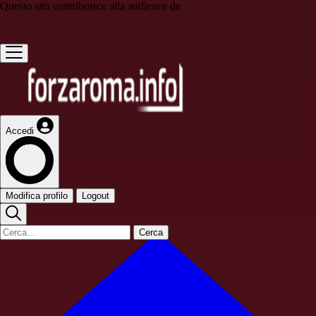
Questo sito contribuisce alla audience de
Accedi
Modifica profilo
Logout
Cerca