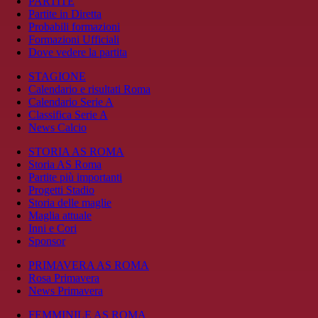
PARTITE
Partite in Diretta
Probabili formazioni
Formazioni Ufficiali
Dove vedere la partita
STAGIONE
Calendario e risultati Roma
Calendario Serie A
Classifica Serie A
News Calcio
STORIA AS ROMA
Storia AS Roma
Partite più importanti
Progetti Stadio
Storia delle maglie
Maglia attuale
Inni e Cori
Sponsor
PRIMAVERA AS ROMA
Rosa Primavera
News Primavera
FEMMINILE AS ROMA