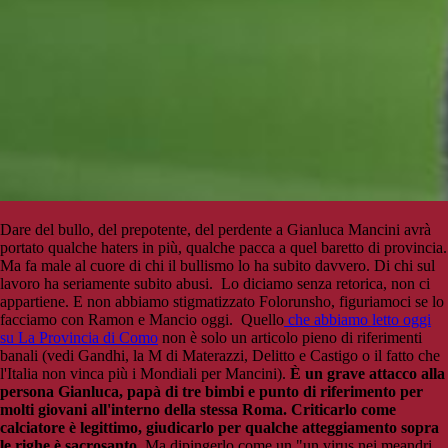
Dare del bullo, del prepotente, del perdente a Gianluca Mancini avrà
portato qualche haters in più, qualche pacca a quel baretto di provincia.
Ma fa male al cuore di chi il bullismo lo ha subito davvero. Di chi sul
lavoro ha seriamente subito abusi. Lo diciamo senza retorica, non ci
appartiene. E non abbiamo stigmatizzato Folorunsho, figuriamoci se lo
facciamo con Ramon e Mancio oggi. Quello
che abbiamo letto oggi
su La Provincia di Como
non è solo un articolo pieno di riferimenti
banali (vedi Gandhi, la M di Materazzi, Delitto e Castigo o il fatto che
l'Italia non vinca più i Mondiali per Mancini).
È un grave attacco alla
persona Gianluca, papà di tre bimbi e punto di riferimento per
molti giovani all'interno della stessa Roma. Criticarlo come
calciatore è legittimo, giudicarlo per qualche atteggiamento sopra
le righe è sacrosanto.
Ma dipingerlo come un "un virus nei meandri