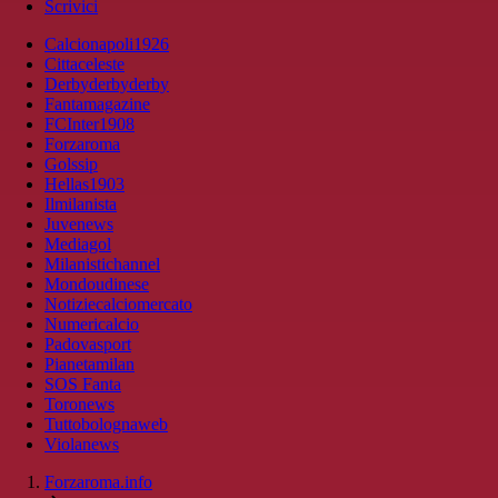
Scrivici
Calcionapoli1926
Cittaceleste
Derbyderbyderby
Fantamagazine
FCInter1908
Forzaroma
Golssip
Hellas1903
Ilmilanista
Juvenews
Mediagol
Milanistichannel
Mondoudinese
Notiziecalciomercato
Numericalcio
Padovasport
Pianetamilan
SOS Fanta
Toronews
Tuttobolognaweb
Violanews
Forzaroma.info