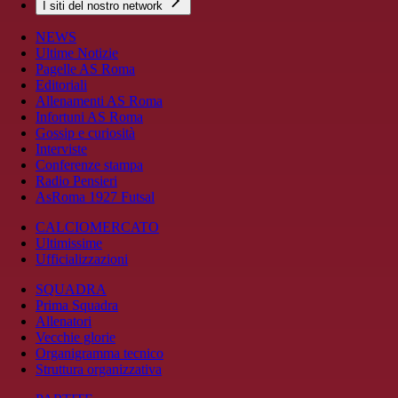
I siti del nostro network
NEWS
Ultime Notizie
Pagelle AS Roma
Editoriali
Allenamenti AS Roma
Infortuni AS Roma
Gossip e curiosità
Interviste
Conferenze stampa
Radio Pensieri
AsRoma 1927 Futsal
CALCIOMERCATO
Ultimissime
Ufficializzazioni
SQUADRA
Prima Squadra
Allenatori
Vecchie glorie
Organigramma tecnico
Struttura organizzativa