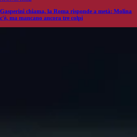
Gasperini chiama, la Roma risponde a metà: Molina
c'è, ma mancano ancora tre colpi