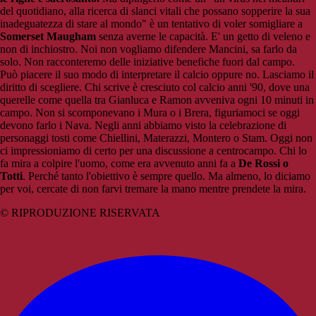
del quotidiano, alla ricerca di slanci vitali che possano sopperire la sua
inadeguatezza di stare al mondo" è un tentativo di voler somigliare a
Somerset Maugham
senza averne le capacità. E' un getto di veleno e
non di inchiostro. Noi non vogliamo difendere Mancini, sa farlo da
solo. Non racconteremo delle iniziative benefiche fuori dal campo.
Può piacere il suo modo di interpretare il calcio oppure no. Lasciamo il
diritto di scegliere. Chi scrive è cresciuto col calcio anni '90, dove una
querelle come quella tra Gianluca e Ramon avveniva ogni 10 minuti in
campo. Non si scomponevano i Mura o i Brera, figuriamoci se oggi
devono farlo i Nava. Negli anni abbiamo visto la celebrazione di
personaggi tosti come Chiellini, Materazzi, Montero o Stam. Oggi non
ci impressioniamo di certo per una discussione a centrocampo. Chi lo
fa mira a colpire l'uomo, come era avvenuto anni fa a
De Rossi o
Totti
. Perché tanto l'obiettivo è sempre quello. Ma almeno, lo diciamo
per voi, cercate di non farvi tremare la mano mentre prendete la mira.
© RIPRODUZIONE RISERVATA