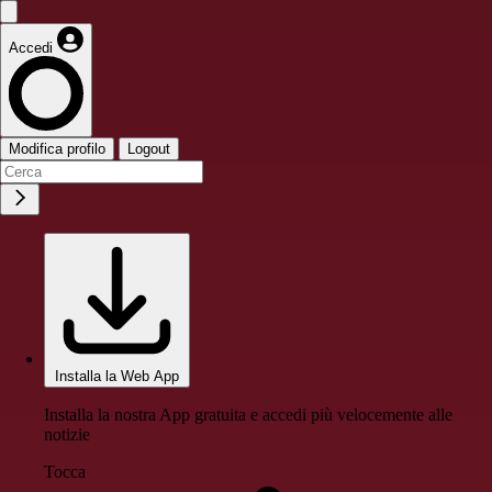
Accedi
Modifica profilo
Logout
Installa la Web App
Installa la nostra App gratuita e accedi più velocemente alle
notizie
Tocca