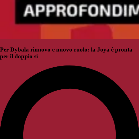
Per Dybala rinnovo e nuovo ruolo: la Joya è pronta
per il doppio sì