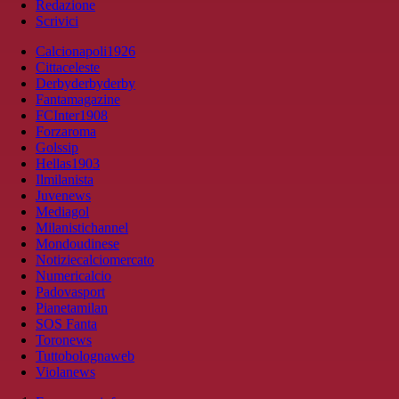
Redazione
Scrivici
Calcionapoli1926
Cittaceleste
Derbyderbyderby
Fantamagazine
FCInter1908
Forzaroma
Golssip
Hellas1903
Ilmilanista
Juvenews
Mediagol
Milanistichannel
Mondoudinese
Notiziecalciomercato
Numericalcio
Padovasport
Pianetamilan
SOS Fanta
Toronews
Tuttobolognaweb
Violanews