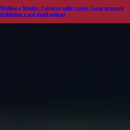
Molina e Wesley, l'attacco sulle corsie: Gasp prepara
dribbling e gol dagli esterni