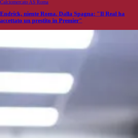
Calciomercato AS Roma
Endrick, niente Roma. Dalla Spagna: "Il Real ha
accettato un prestito in Premier"