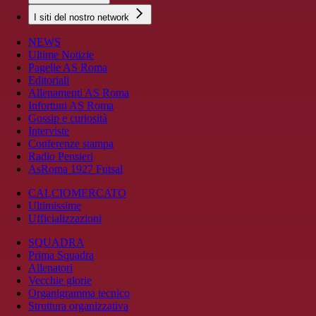
I siti del nostro network
NEWS
Ultime Notizie
Pagelle AS Roma
Editoriali
Allenamenti AS Roma
Infortuni AS Roma
Gossip e curiosità
Interviste
Conferenze stampa
Radio Pensieri
AsRoma 1927 Futsal
CALCIOMERCATO
Ultimissime
Ufficializzazioni
SQUADRA
Prima Squadra
Allenatori
Vecchie glorie
Organigramma tecnico
Struttura organizzativa