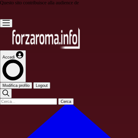
Questo sito contribuisce alla audience de
Accedi
Modifica profilo
Logout
Cerca