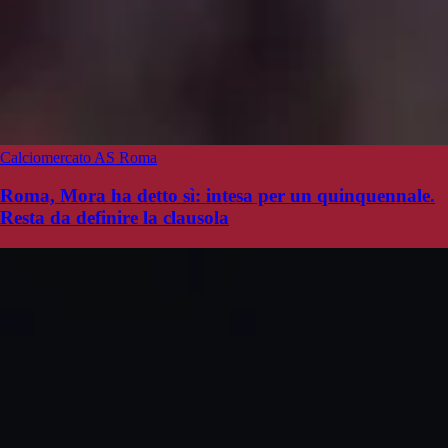
Calciomercato AS Roma
Roma, Mora ha detto sì: intesa per un quinquennale.
Resta da definire la clausola