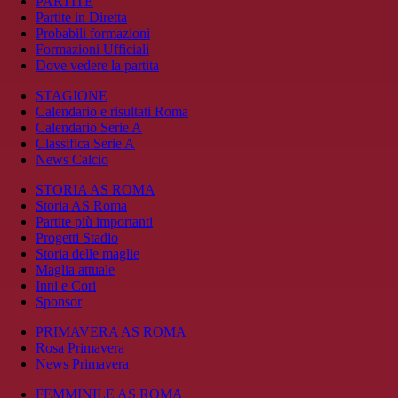
PARTITE
Partite in Diretta
Probabili formazioni
Formazioni Ufficiali
Dove vedere la partita
STAGIONE
Calendario e risultati Roma
Calendario Serie A
Classifica Serie A
News Calcio
STORIA AS ROMA
Storia AS Roma
Partite più importanti
Progetti Stadio
Storia delle maglie
Maglia attuale
Inni e Cori
Sponsor
PRIMAVERA AS ROMA
Rosa Primavera
News Primavera
FEMMINILE AS ROMA