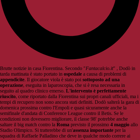
Brutte notizie in casa Fiorentina. Secondo "
Fantacalcio.it
" , Dodò in
tarda mattinata è stato portato in
ospedale
a causa di problemi di
appendicite
. Il giocatore viola è stato poi
sottoposto ad una
operazione
, eseguita in laparoscopia, che si è resa necessaria in
seguito al quadro clinico emerso.
L'intervento è perfettamente
riuscito
, come riportato dalla Fiorentina sui propri canali ufficiali, ma i
tempi di recupero non sono ancora stati definiti. Dodò salterà la gara di
domenica prossima contro l'Empoli e quasi sicuramente anche la
semifinale d'andata di Conference League contro il Betis. Se le
condizioni non dovessero migliorare, il classe 98' potrebbe anche
saltare il big match contro la
Roma
previsto il prossimo
4 maggio
allo
Stadio Olimpico. Si tratterebbe di un'
assenza importante
per la
squadra di Raffaele Palladino che deve in qualche modo correre ai