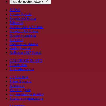
I siti del nostro network
NEWS
Ultime Notizie
Pagelle AS Roma
Editoriali
Allenamenti AS Roma
Infortuni AS Roma
Gossip e curiosità
Interviste
Conferenze stampa
Radio Pensieri
AsRoma 1927 Futsal
CALCIOMERCATO
Ultimissime
Ufficializzazioni
SQUADRA
Prima Squadra
Allenatori
Vecchie glorie
Organigramma tecnico
Struttura organizzativa