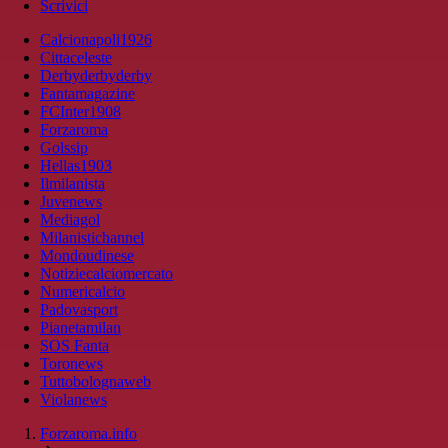
Scrivici
Calcionapoli1926
Cittaceleste
Derbyderbyderby
Fantamagazine
FCInter1908
Forzaroma
Golssip
Hellas1903
Ilmilanista
Juvenews
Mediagol
Milanistichannel
Mondoudinese
Notiziecalciomercato
Numericalcio
Padovasport
Pianetamilan
SOS Fanta
Toronews
Tuttobolognaweb
Violanews
Forzaroma.info