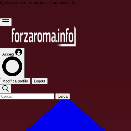
Questo sito contribuisce alla audience de
Accedi
Modifica profilo
Logout
Cerca