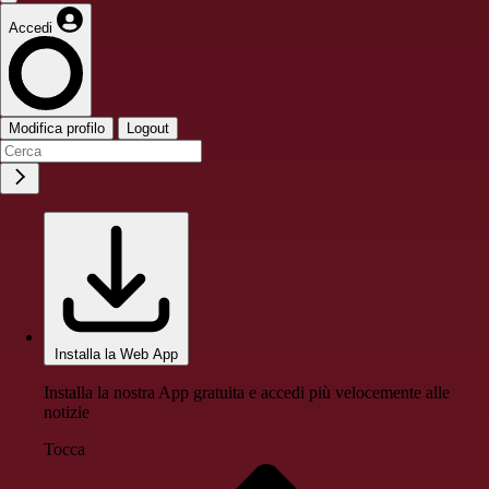
Accedi
Modifica profilo
Logout
Installa la Web App
Installa la nostra App gratuita e accedi più velocemente alle
notizie
Tocca