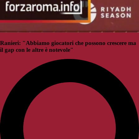
Ranieri: "Abbiamo giocatori che possono crescere ma
il gap con le altre è notevole"