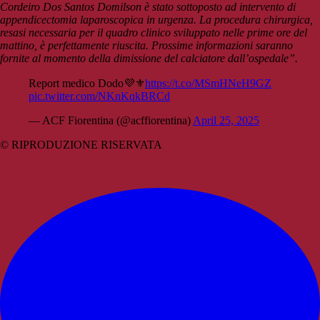
Cordeiro Dos Santos Domilson è stato sottoposto ad intervento di
appendicectomia laparoscopica in urgenza. La procedura chirurgica,
resasi necessaria per il quadro clinico sviluppato nelle prime ore del
mattino, è perfettamente riuscita.
Prossime informazioni saranno
fornite al momento della dimissione del calciatore dall’ospedale”.
Report medico Dodo💜⚜️
https://t.co/MSmHNeH9GZ
pic.twitter.com/NKnKqkBRCd
— ACF Fiorentina (@acffiorentina)
April 25, 2025
© RIPRODUZIONE RISERVATA