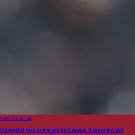
News AS Roma
Gasperini può avere anche Udogie: il mancino del