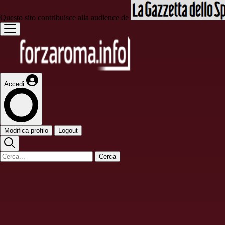
Questo sito contribuisce alla audience de
Accedi
Modifica profilo
Logout
Cerca