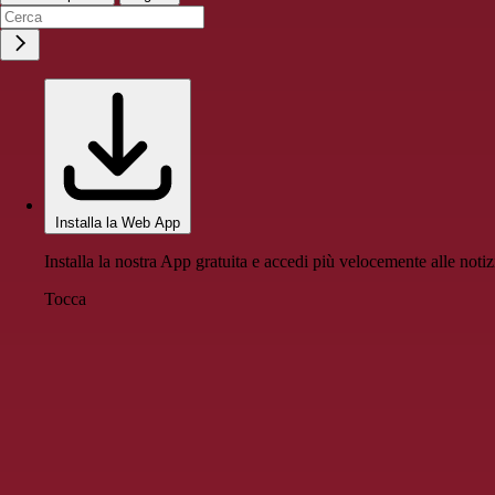
Installa la Web App
Installa la nostra App gratuita e accedi più velocemente alle notiz
Tocca