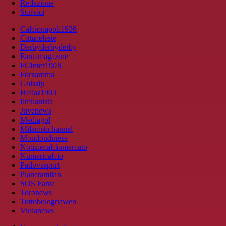
Redazione
Scrivici
Calcionapoli1926
Cittaceleste
Derbyderbyderby
Fantamagazine
FCInter1908
Forzaroma
Golssip
Hellas1903
Ilmilanista
Juvenews
Mediagol
Milanistichannel
Mondoudinese
Notiziecalciomercato
Numericalcio
Padovasport
Pianetamilan
SOS Fanta
Toronews
Tuttobolognaweb
Violanews