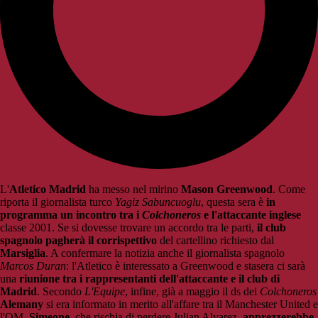
L'
Atletico Madrid
ha messo nel mirino
Mason Greenwood
. Come
riporta il giornalista turco
Yagiz Sabuncuoglu
, questa sera è
in
programma un incontro tra i
Colchoneros
e l'attaccante inglese
classe 2001. Se si dovesse trovare un accordo tra le parti,
il club
spagnolo pagherà il corrispettivo
del cartellino richiesto dal
Marsiglia
. A confermare la notizia anche il giornalista spagnolo
Marcos Duran
: l'Atletico è interessato a Greenwood e stasera ci sarà
una
riunione tra i rappresentanti dell'attaccante e il club di
Madrid
. Secondo
L'Equipe
, infine, già a maggio il ds dei
Colchoneros
Alemany
si era informato in merito all'affare tra il Manchester United e
l'OM.
Simeone
, che rischia di perdere Julian Alvarez,
apprezzerebbe