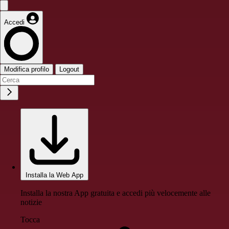
Accedi
Modifica profilo
Logout
Installa la Web App
Installa la nostra App gratuita e accedi più velocemente alle
notizie
Tocca