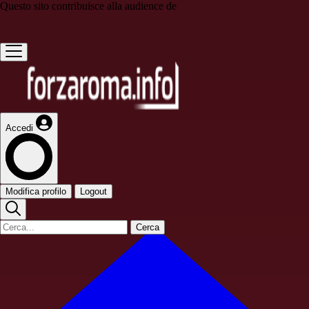
Questo sito contribuisce alla audience de
Accedi
Modifica profilo
Logout
Cerca