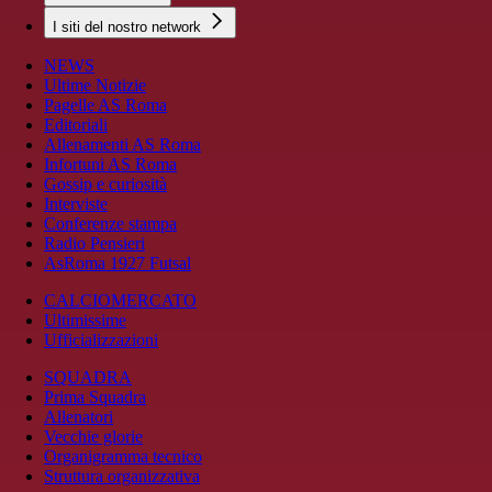
I siti del nostro network
NEWS
Ultime Notizie
Pagelle AS Roma
Editoriali
Allenamenti AS Roma
Infortuni AS Roma
Gossip e curiosità
Interviste
Conferenze stampa
Radio Pensieri
AsRoma 1927 Futsal
CALCIOMERCATO
Ultimissime
Ufficializzazioni
SQUADRA
Prima Squadra
Allenatori
Vecchie glorie
Organigramma tecnico
Struttura organizzativa