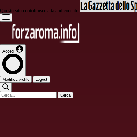
Questo sito contribuisce alla audience de
Accedi
Modifica profilo
Logout
Cerca