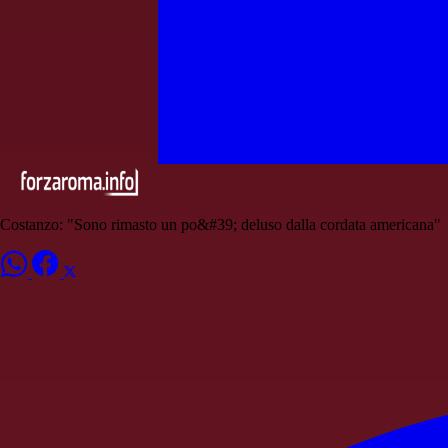
Costanzo: "Sono rimasto un po&#39; deluso dalla cordata americana"