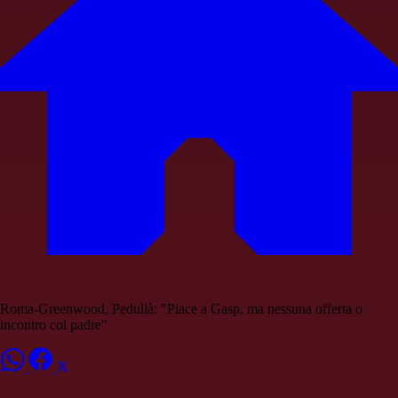
Roma-Greenwood, Pedullà: "Piace a Gasp, ma nessuna offerta o
incontro col padre"