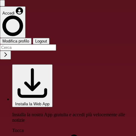
Accedi
Modifica profilo
Logout
Installa la Web App
Installa la nostra App gratuita e accedi più velocemente alle
notizie
Tocca