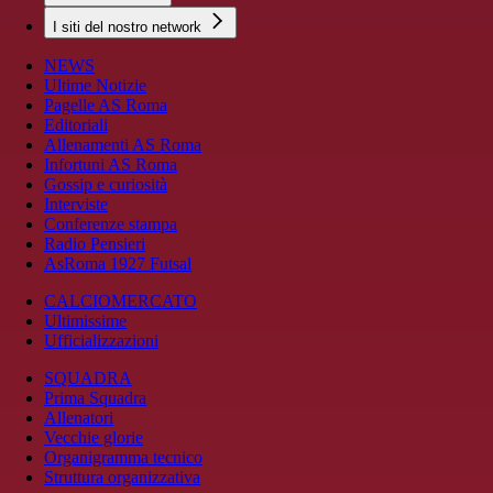
I siti del nostro network
NEWS
Ultime Notizie
Pagelle AS Roma
Editoriali
Allenamenti AS Roma
Infortuni AS Roma
Gossip e curiosità
Interviste
Conferenze stampa
Radio Pensieri
AsRoma 1927 Futsal
CALCIOMERCATO
Ultimissime
Ufficializzazioni
SQUADRA
Prima Squadra
Allenatori
Vecchie glorie
Organigramma tecnico
Struttura organizzativa