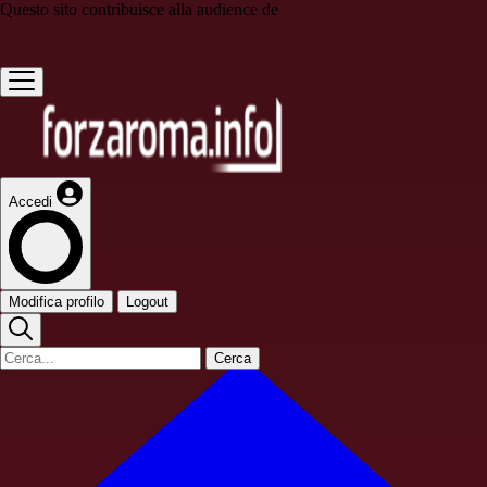
Questo sito contribuisce alla audience de
Accedi
Modifica profilo
Logout
Cerca