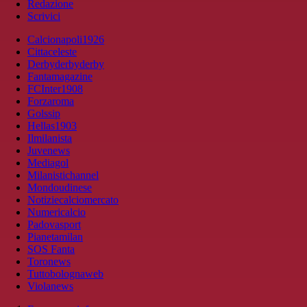
Redazione
Scrivici
Calcionapoli1926
Cittaceleste
Derbyderbyderby
Fantamagazine
FCInter1908
Forzaroma
Golssip
Hellas1903
Ilmilanista
Juvenews
Mediagol
Milanistichannel
Mondoudinese
Notiziecalciomercato
Numericalcio
Padovasport
Pianetamilan
SOS Fanta
Toronews
Tuttobolognaweb
Violanews