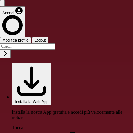
Accedi
Modifica profilo
Logout
Installa la Web App
Installa la nostra App gratuita e accedi più velocemente alle
notizie
Tocca