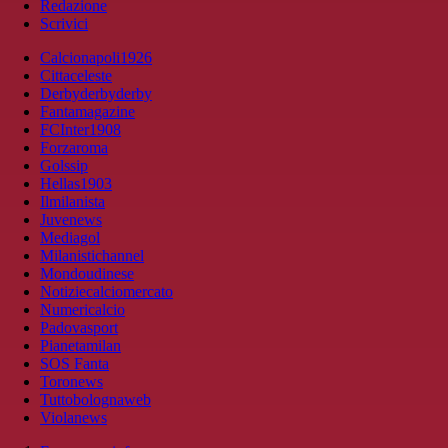
Redazione
Scrivici
Calcionapoli1926
Cittaceleste
Derbyderbyderby
Fantamagazine
FCInter1908
Forzaroma
Golssip
Hellas1903
Ilmilanista
Juvenews
Mediagol
Milanistichannel
Mondoudinese
Notiziecalciomercato
Numericalcio
Padovasport
Pianetamilan
SOS Fanta
Toronews
Tuttobolognaweb
Violanews