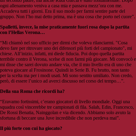
un secondo padre, ma anche Rudi Garcia è stato fondamentale. Dopo
ogni allenamento veniva a casa mia e passava mezz’ora con me.
Accadeva tutti i giorni. Era il suo modo per farmi sentire parte del
gruppo. Non l’ho mai detto prima, ma è una cosa che porto nel cuore”.
Spalletti, invece, la mise praticamente fuori rosa dopo la partita
con l’Hellas Verona…
“Mi chiamò nel suo ufficio per dirmi che voleva rilanciarmi. "Cosa
devo fare per ritrovare uno dei difensori più forti del campionato", mi
chiese. All’inizio, infatti, mi diede fiducia. Poi dopo quella partita
terribile contro il Verona, scelse di non farmi più giocare. Mi convocò e
mi disse che sarei dovuto andare via, che il mio livello era di uno che
poteva giocare al Frosinone. Quindi in Serie B. Fu brutto, non tanto
per la scelta ma per i modi usati. Mi sono sentito umiliato. Non credo,
però, di essere l’unico ad averci discusso nel corso del tempo…”.
Della sua Roma che ricordi ha?
“Eravamo fortissimi, c’erano giocatori di livello mondiale. Oggi una
squadra così vincerebbe tre campionati di fila. Salah, Edin, Francesco,
De Rossi Benatia, Nainggolan e via dicendo. Abbiamo solo avuto la
sfortuna di beccare una Juve incredibile che non perdeva mai”.
Il più forte con cui ha giocato?