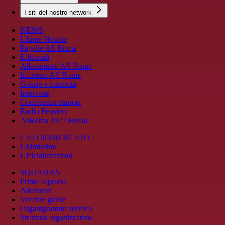
I siti del nostro network
NEWS
Ultime Notizie
Pagelle AS Roma
Editoriali
Allenamenti AS Roma
Infortuni AS Roma
Gossip e curiosità
Interviste
Conferenze stampa
Radio Pensieri
AsRoma 1927 Futsal
CALCIOMERCATO
Ultimissime
Ufficializzazioni
SQUADRA
Prima Squadra
Allenatori
Vecchie glorie
Organigramma tecnico
Struttura organizzativa