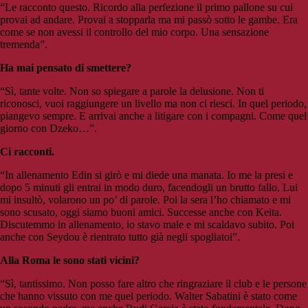
“Le racconto questo. Ricordo alla perfezione il primo pallone su cui
provai ad andare. Provai a stopparla ma mi passò sotto le gambe. Era
come se non avessi il controllo del mio corpo. Una sensazione
tremenda”.
Ha mai pensato di smettere?
“Sì, tante volte. Non so spiegare a parole la delusione. Non ti
riconosci, vuoi raggiungere un livello ma non ci riesci. In quel periodo,
piangevo sempre. E arrivai anche a litigare con i compagni. Come quel
giorno con Dzeko…”.
Ci racconti.
“In allenamento Edin si girò e mi diede una manata. Io me la presi e
dopo 5 minuti gli entrai in modo duro, facendogli un brutto fallo. Lui
mi insultò, volarono un po’ di parole. Poi la sera l’ho chiamato e mi
sono scusato, oggi siamo buoni amici. Successe anche con Keita.
Discutemmo in allenamento, io stavo male e mi scaldavo subito. Poi
anche con Seydou è rientrato tutto già negli spogliatoi”.
Alla Roma le sono stati vicini?
“Sì, tantissimo. Non posso fare altro che ringraziare il club e le persone
che hanno vissuto con me quel periodo. Walter Sabatini è stato come