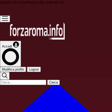
Questo sito contribuisce alla audience de
Accedi
Modifica profilo
Logout
Cerca