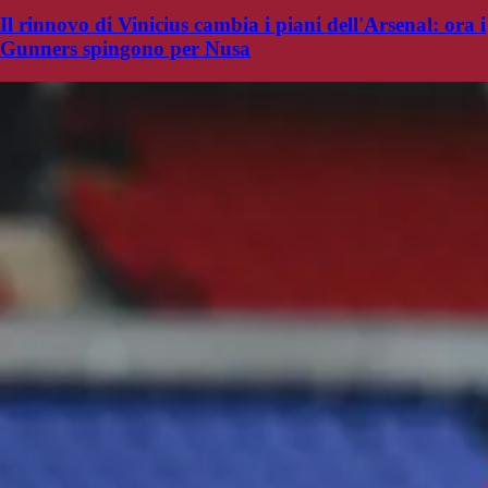
Il rinnovo di Vinicius cambia i piani dell'Arsenal: ora i
Gunners spingono per Nusa