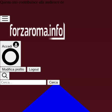
Questo sito contribuisce alla audience de
Accedi
Modifica profilo
Logout
Cerca