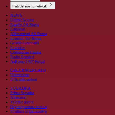
I siti del nostro network
NEWS
Ultime Notizie
Pagelle AS Roma
Editoriali
Allenamenti AS Roma
Infortuni AS Roma
Gossip e curiosità
Interviste
Conferenze stampa
Radio Pensieri
AsRoma 1927 Futsal
CALCIOMERCATO
Ultimissime
Ufficializzazioni
SQUADRA
Prima Squadra
Allenatori
Vecchie glorie
Organigramma tecnico
Struttura organizzativa