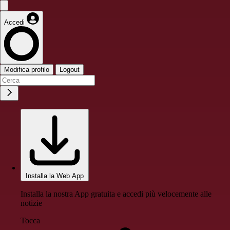
Accedi
Modifica profilo
Logout
Installa la Web App
Installa la nostra App gratuita e accedi più velocemente alle
notizie
Tocca