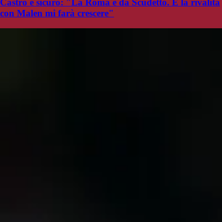
Castro è sicuro: "La Roma è da Scudetto. E la rivalità
con Malen mi farà crescere"