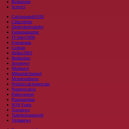
Redazione
Scrivici
Calcionapoli1926
Cittaceleste
Derbyderbyderby
Fantamagazine
FCInter1908
Forzaroma
Golssip
Hellas1903
Ilmilanista
Juvenews
Mediagol
Milanistichannel
Mondoudinese
Notiziecalciomercato
Numericalcio
Padovasport
Pianetamilan
SOS Fanta
Toronews
Tuttobolognaweb
Violanews