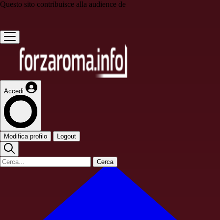
Questo sito contribuisce alla audience de
Accedi
Modifica profilo
Logout
Cerca