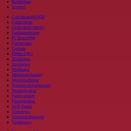
Redazione
Scrivici
Calcionapoli1926
Cittaceleste
Derbyderbyderby
Fantamagazine
FCInter1908
Forzaroma
Golssip
Hellas1903
Ilmilanista
Juvenews
Mediagol
Milanistichannel
Mondoudinese
Notiziecalciomercato
Numericalcio
Padovasport
Pianetamilan
SOS Fanta
Toronews
Tuttobolognaweb
Violanews