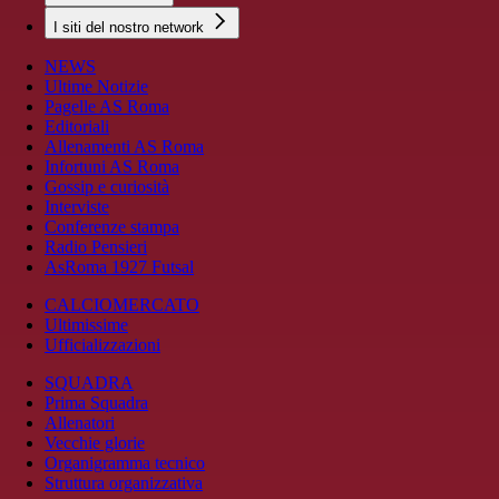
I siti del nostro network
NEWS
Ultime Notizie
Pagelle AS Roma
Editoriali
Allenamenti AS Roma
Infortuni AS Roma
Gossip e curiosità
Interviste
Conferenze stampa
Radio Pensieri
AsRoma 1927 Futsal
CALCIOMERCATO
Ultimissime
Ufficializzazioni
SQUADRA
Prima Squadra
Allenatori
Vecchie glorie
Organigramma tecnico
Struttura organizzativa