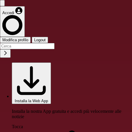
Accedi
Modifica profilo
Logout
Installa la Web App
Installa la nostra App gratuita e accedi più velocemente alle
notizie
Tocca