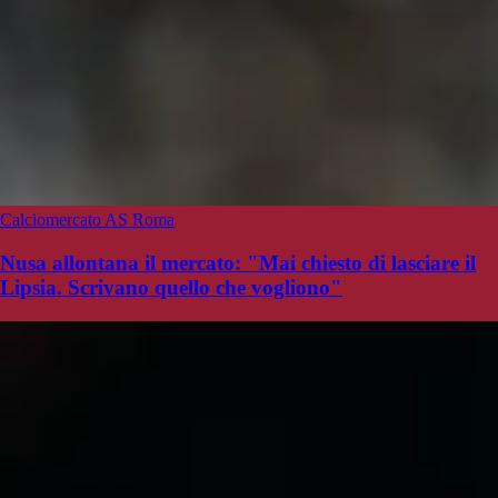
Calciomercato AS Roma
Nusa allontana il mercato: "Mai chiesto di lasciare il
Lipsia. Scrivano quello che vogliono"