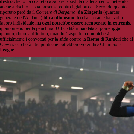
destro
che lo ha costretto a saltare la seduta d'allenamento mettendo
anche a rischio la sua presenza contro i giallorossi. Secondo quanto
riportato però da il
Corriere di Bergamo
,
da Zingonia
(quartier
generale dell'Atalanta)
filtra ottimismo
. Ieri l'attaccante ha svolto
lavoro individuale ma
oggi potrebbe essere recuperato in extremis
,
quantomeno per la panchina. Ufficialità rimandata al pomeriggio
quando, dopo la rifinitura, quando Gasperini comunicherà
ufficialmente i convocati per la sfida contro la
Roma
di
Ranieri
che al
Gewiss cercherà i tre punti che potrebbero voler dire Champions
League.