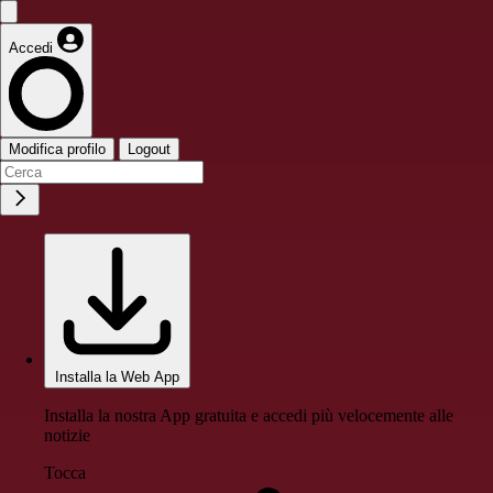
Accedi
Modifica profilo
Logout
Installa la Web App
Installa la nostra App gratuita e accedi più velocemente alle
notizie
Tocca