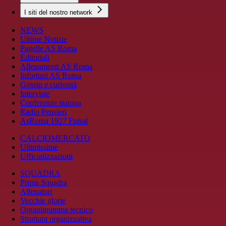
I siti del nostro network
NEWS
Ultime Notizie
Pagelle AS Roma
Editoriali
Allenamenti AS Roma
Infortuni AS Roma
Gossip e curiosità
Interviste
Conferenze stampa
Radio Pensieri
AsRoma 1927 Futsal
CALCIOMERCATO
Ultimissime
Ufficializzazioni
SQUADRA
Prima Squadra
Allenatori
Vecchie glorie
Organigramma tecnico
Struttura organizzativa