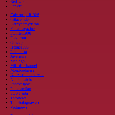
Redazione
Scrivici
Calcionapoli1926
Cittaceleste
Derbyderbyderby
Fantamagazine
FCInter1908
Forzaroma
Golssip
Hellas1903
Ilmilanista
Juvenews
Mediagol
Milanistichannel
Mondoudinese
Notiziecalciomercato
Numericalcio
Padovasport
Pianetamilan
SOS Fanta
Toronews
Tuttobolognaweb
Violanews