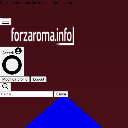
Questo sito contribuisce alla audience de
Accedi
Modifica profilo
Logout
Cerca