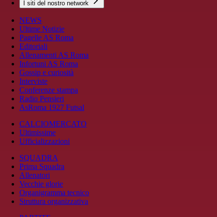
I siti del nostro network
NEWS
Ultime Notizie
Pagelle AS Roma
Editoriali
Allenamenti AS Roma
Infortuni AS Roma
Gossip e curiosità
Interviste
Conferenze stampa
Radio Pensieri
AsRoma 1927 Futsal
CALCIOMERCATO
Ultimissime
Ufficializzazioni
SQUADRA
Prima Squadra
Allenatori
Vecchie glorie
Organigramma tecnico
Struttura organizzativa