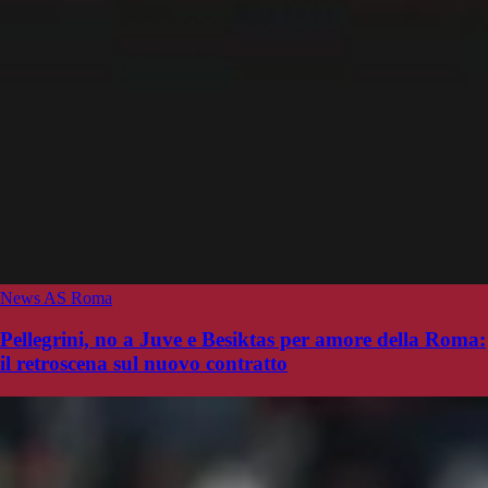
News AS Roma
Pellegrini, no a Juve e Besiktas per amore della Roma:
il retroscena sul nuovo contratto