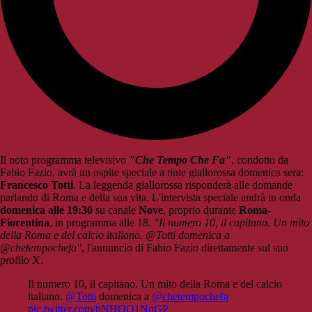
Il noto programma televisivo
"Che Tempo Che Fa"
, condotto da
Fabio Fazio, avrà un ospite speciale a tinte giallorossa domenica sera:
Francesco Totti
. La leggenda giallorossa risponderà alle domande
parlando di Roma e della sua vita. L'intervista speciale andrà in onda
domenica alle 19:30
su canale
Nove
, proprio durante
Roma-
Fiorentina
, in programma alle 18.
"Il numero 10, il capitano. Un mito
della Roma e del calcio italiano. @Totti domenica a
@chetempochefa"
, l'annuncio di Fabio Fazio direttamente sul suo
profilo X.
Il numero 10, il capitano. Un mito della Roma e del calcio
italiano. ⁦
@Totti
⁩ domenica a ⁦
@chetempochefa
pic.twitter.com/bNHQQ1NqGP