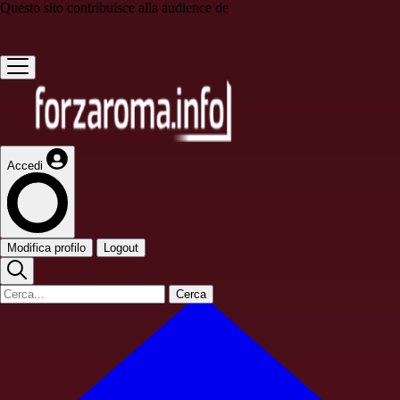
Questo sito contribuisce alla audience de
Accedi
Modifica profilo
Logout
Cerca