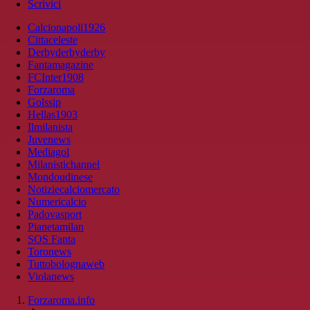
Scrivici
Calcionapoli1926
Cittaceleste
Derbyderbyderby
Fantamagazine
FCInter1908
Forzaroma
Golssip
Hellas1903
Ilmilanista
Juvenews
Mediagol
Milanistichannel
Mondoudinese
Notiziecalciomercato
Numericalcio
Padovasport
Pianetamilan
SOS Fanta
Toronews
Tuttobolognaweb
Violanews
Forzaroma.info