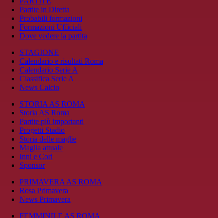
PARTITE
Partite in Diretta
Probabili formazioni
Formazioni Ufficiali
Dove vedere la partita
STAGIONE
Calendario e risultati Roma
Calendario Serie A
Classifica Serie A
News Calcio
STORIA AS ROMA
Storia AS Roma
Partite più importanti
Progetti Stadio
Storia delle maglie
Maglia attuale
Inni e Cori
Sponsor
PRIMAVERA AS ROMA
Rosa Primavera
News Primavera
FEMMINILE AS ROMA