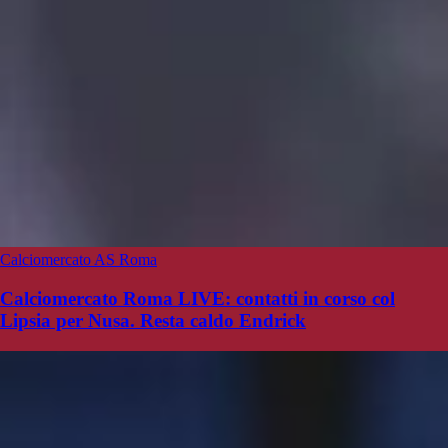
Calciomercato AS Roma
Calciomercato Roma LIVE: contatti in corso col
Lipsia per Nusa. Resta caldo Endrick