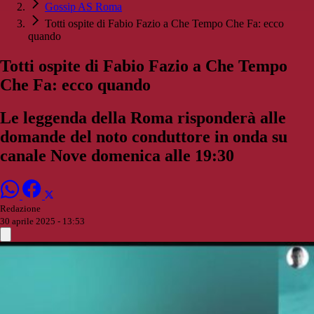
Gossip AS Roma
Totti ospite di Fabio Fazio a Che Tempo Che Fa: ecco
quando
Totti ospite di Fabio Fazio a Che Tempo
Che Fa: ecco quando
Le leggenda della Roma risponderà alle
domande del noto conduttore in onda su
canale Nove domenica alle 19:30
Redazione
30 aprile 2025 - 13:53