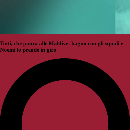
Totti, che paura alle Maldive: bagno con gli squali e
Noemi lo prende in giro