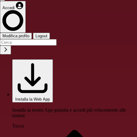
Accedi
Modifica profilo
Logout
Installa la Web App
Installa la nostra App gratuita e accedi più velocemente alle
notizie
Tocca