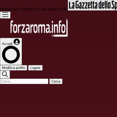
Questo sito contribuisce alla audience de
Accedi
Modifica profilo
Logout
Cerca