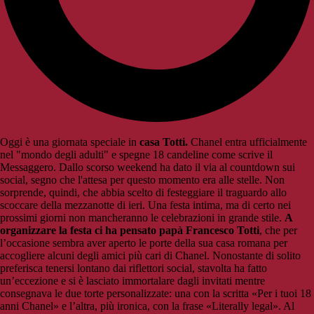
Oggi è una giornata speciale in
casa Totti.
Chanel entra ufficialmente
nel "mondo degli adulti" e spegne 18 candeline come scrive il
Messaggero. Dallo scorso weekend ha dato il via al countdown sui
social, segno che l'attesa per questo momento era alle stelle. Non
sorprende, quindi, che abbia scelto di festeggiare il traguardo allo
scoccare della mezzanotte di ieri. Una festa intima, ma di certo nei
prossimi giorni non mancheranno le celebrazioni in grande stile.
A
organizzare la festa ci ha pensato papà Francesco Totti
, che per
l’occasione sembra aver aperto le porte della sua casa romana per
accogliere alcuni degli amici più cari di Chanel. Nonostante di solito
preferisca tenersi lontano dai riflettori social, stavolta ha fatto
un’eccezione e si è lasciato immortalare dagli invitati mentre
consegnava le due torte personalizzate: una con la scritta «Per i tuoi 18
anni Chanel» e l’altra, più ironica, con la frase «Literally legal». Al