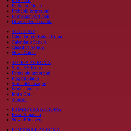
PARTITE
Partite in Diretta
Probabili formazioni
Formazioni Ufficiali
Dove vedere la partita
STAGIONE
Calendario e risultati Roma
Calendario Serie A
Classifica Serie A
News Calcio
STORIA AS ROMA
Storia AS Roma
Partite più importanti
Progetti Stadio
Storia delle maglie
Maglia attuale
Inni e Cori
Sponsor
PRIMAVERA AS ROMA
Rosa Primavera
News Primavera
FEMMINILE AS ROMA