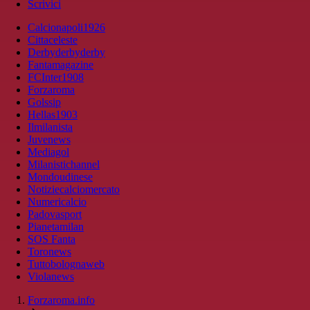
Scrivici
Calcionapoli1926
Cittaceleste
Derbyderbyderby
Fantamagazine
FCInter1908
Forzaroma
Golssip
Hellas1903
Ilmilanista
Juvenews
Mediagol
Milanistichannel
Mondoudinese
Notiziecalciomercato
Numericalcio
Padovasport
Pianetamilan
SOS Fanta
Toronews
Tuttobolognaweb
Violanews
Forzaroma.info