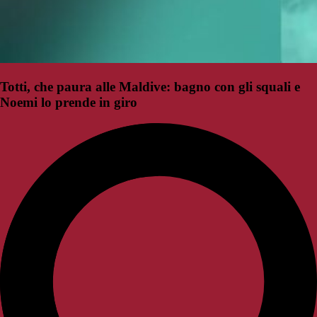
Totti, che paura alle Maldive: bagno con gli squali e
Noemi lo prende in giro