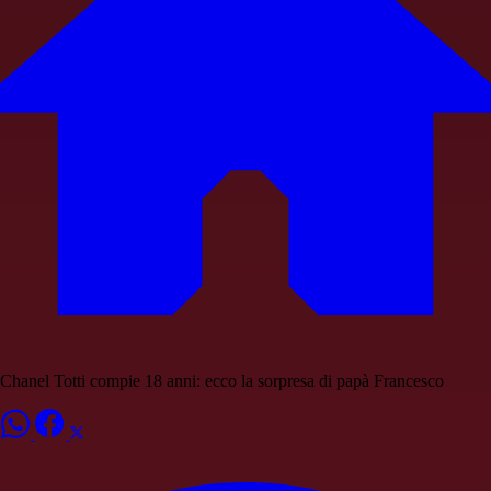
Chanel Totti compie 18 anni: ecco la sorpresa di papà Francesco