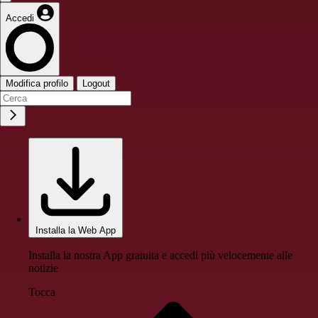
Accedi
Modifica profilo
Logout
Installa la Web App
Installa la nostra App gratuita e accedi più velocemente alle
notizie
Tocca