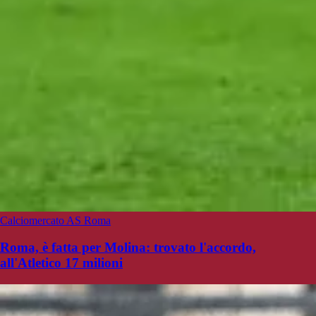
Calciomercato AS Roma
Roma, è fatta per Molina: trovato l'accordo,
all'Atletico 17 milioni