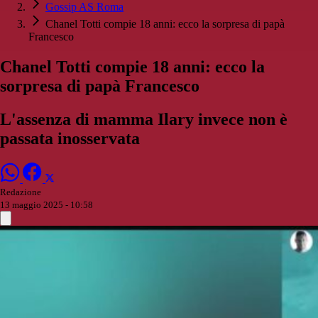
Gossip AS Roma
Chanel Totti compie 18 anni: ecco la sorpresa di papà
Francesco
Chanel Totti compie 18 anni: ecco la
sorpresa di papà Francesco
L'assenza di mamma Ilary invece non è
passata inosservata
Redazione
13 maggio 2025 - 10:58