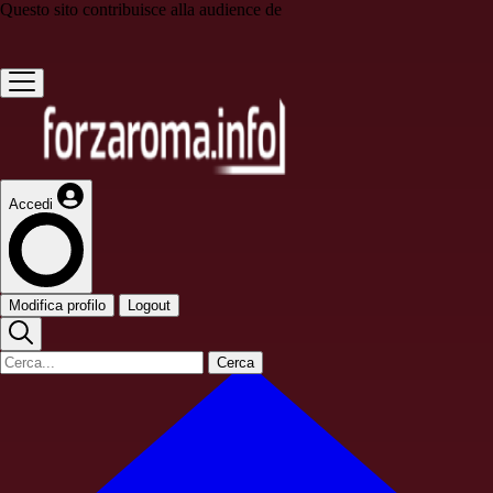
Questo sito contribuisce alla audience de
Accedi
Modifica profilo
Logout
Cerca