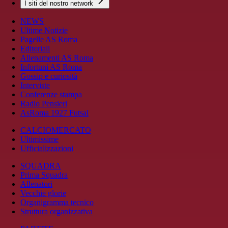
I siti del nostro network
NEWS
Ultime Notizie
Pagelle AS Roma
Editoriali
Allenamenti AS Roma
Infortuni AS Roma
Gossip e curiosità
Interviste
Conferenze stampa
Radio Pensieri
AsRoma 1927 Futsal
CALCIOMERCATO
Ultimissime
Ufficializzazioni
SQUADRA
Prima Squadra
Allenatori
Vecchie glorie
Organigramma tecnico
Struttura organizzativa