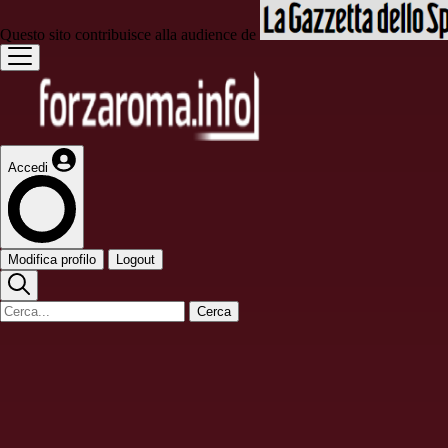
Questo sito contribuisce alla audience de
Accedi
Modifica profilo
Logout
Cerca