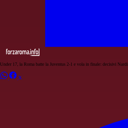
Under 17, la Roma batte la Juventus 2-1 e vola in finale: decisivi Nar