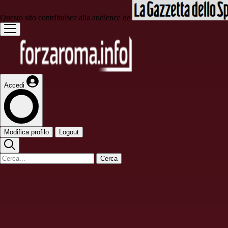
Questo sito contribuisce alla audience de
Accedi
Modifica profilo
Logout
Cerca