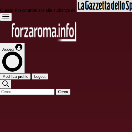
Questo sito contribuisce alla audience de
Accedi
Modifica profilo
Logout
Cerca