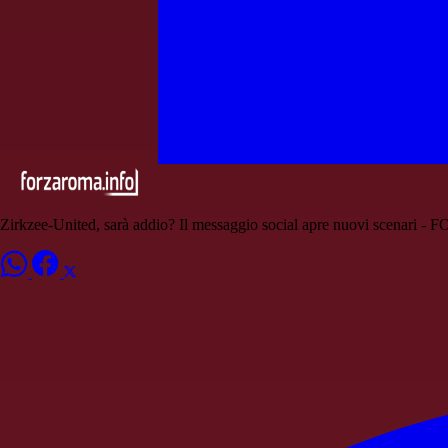
Zirkzee-United, sarà addio? Il messaggio social apre nuovi scenari - 