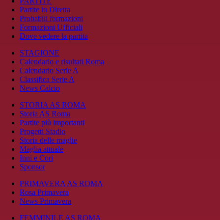
PARTITE
Partite in Diretta
Probabili formazioni
Formazioni Ufficiali
Dove vedere la partita
STAGIONE
Calendario e risultati Roma
Calendario Serie A
Classifica Serie A
News Calcio
STORIA AS ROMA
Storia AS Roma
Partite più importanti
Progetti Stadio
Storia delle maglie
Maglia attuale
Inni e Cori
Sponsor
PRIMAVERA AS ROMA
Rosa Primavera
News Primavera
FEMMINILE AS ROMA