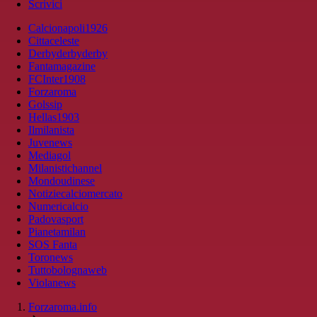
Scrivici
Calcionapoli1926
Cittaceleste
Derbyderbyderby
Fantamagazine
FCInter1908
Forzaroma
Golssip
Hellas1903
Ilmilanista
Juvenews
Mediagol
Milanistichannel
Mondoudinese
Notiziecalciomercato
Numericalcio
Padovasport
Pianetamilan
SOS Fanta
Toronews
Tuttobolognaweb
Violanews
Forzaroma.info