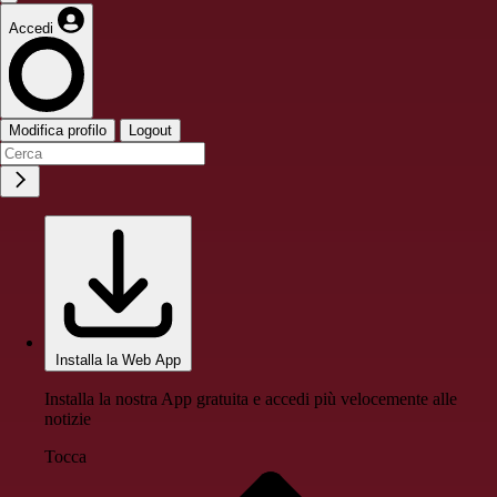
Accedi
Modifica profilo
Logout
Installa la Web App
Installa la nostra App gratuita e accedi più velocemente alle
notizie
Tocca