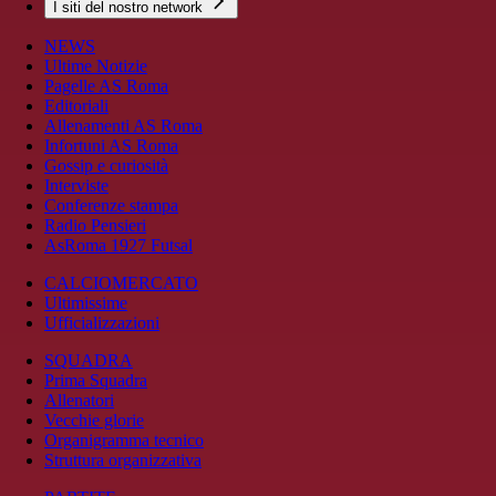
I siti del nostro network
NEWS
Ultime Notizie
Pagelle AS Roma
Editoriali
Allenamenti AS Roma
Infortuni AS Roma
Gossip e curiosità
Interviste
Conferenze stampa
Radio Pensieri
AsRoma 1927 Futsal
CALCIOMERCATO
Ultimissime
Ufficializzazioni
SQUADRA
Prima Squadra
Allenatori
Vecchie glorie
Organigramma tecnico
Struttura organizzativa