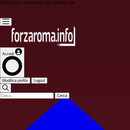
Questo sito contribuisce alla audience de
Accedi
Modifica profilo
Logout
Cerca