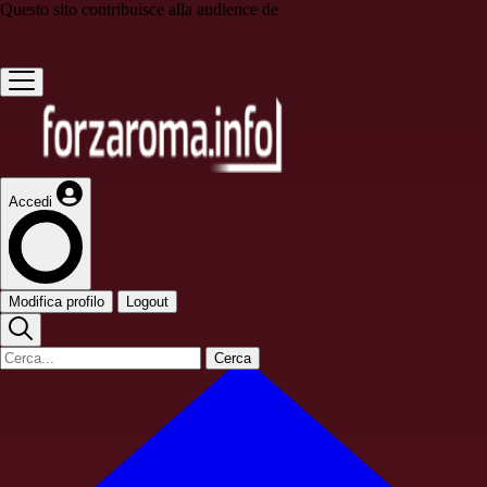
Questo sito contribuisce alla audience de
Accedi
Modifica profilo
Logout
Cerca