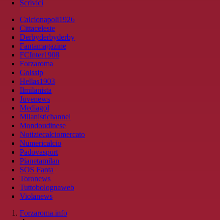
Scrivici
Calcionapoli1926
Cittaceleste
Derbyderbyderby
Fantamagazine
FCInter1908
Forzaroma
Golssip
Hellas1903
Ilmilanista
Juvenews
Mediagol
Milanistichannel
Mondoudinese
Notiziecalciomercato
Numericalcio
Padovasport
Pianetamilan
SOS Fanta
Toronews
Tuttobolognaweb
Violanews
Forzaroma.info