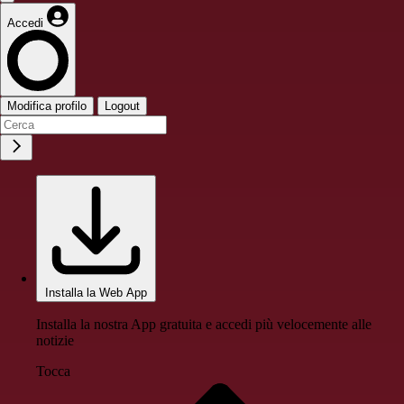
Accedi
Modifica profilo
Logout
Installa la Web App
Installa la nostra App gratuita e accedi più velocemente alle
notizie
Tocca