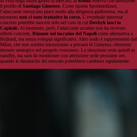
In vista degli ultimi giorni di mercato, la
Roma
osserva con attenzione
il profilo di
Santiago Gimenez
. Come riporta Sportmediaset,
l’attaccante messicano piace molto alla dirigenza giallorossa, ma al
momento
non ci sono trattative in corso.
L’eventuale interesse
concreto potrebbe nascere solo nel caso in cui
Dovbyk lasci la
Capitale.
Al momento, però, l’attaccante ucraino non ha ricevuto
offerte concrete.
Rimane sul taccuino del Napoli
come alternativa a
Hojlund, ma senza sviluppi significativi. Altro nodo è rappresentato dal
Milan, che non sembra intenzionato a privarsi di Gimenez, elemento
ritenuto strategico nel progetto rossonero. La situazione resta quindi in
standby, ma sarà da monitorare con attenzione nelle prossime ore,
quando le dinamiche del mercato potrebbero cambiare rapidamente.