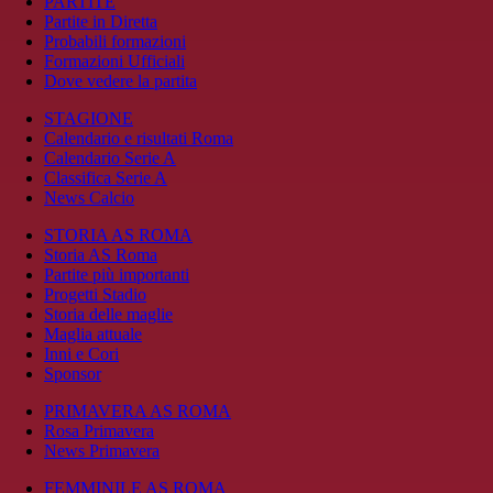
PARTITE
Partite in Diretta
Probabili formazioni
Formazioni Ufficiali
Dove vedere la partita
STAGIONE
Calendario e risultati Roma
Calendario Serie A
Classifica Serie A
News Calcio
STORIA AS ROMA
Storia AS Roma
Partite più importanti
Progetti Stadio
Storia delle maglie
Maglia attuale
Inni e Cori
Sponsor
PRIMAVERA AS ROMA
Rosa Primavera
News Primavera
FEMMINILE AS ROMA