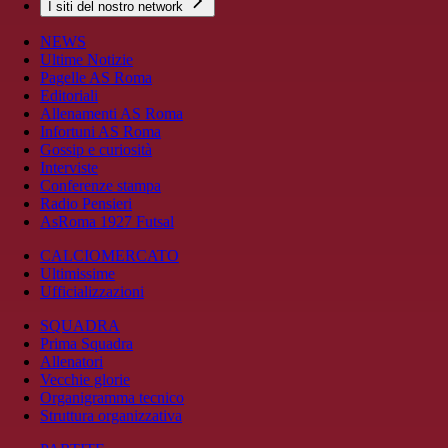
I siti del nostro network
NEWS
Ultime Notizie
Pagelle AS Roma
Editoriali
Allenamenti AS Roma
Infortuni AS Roma
Gossip e curiosità
Interviste
Conferenze stampa
Radio Pensieri
AsRoma 1927 Futsal
CALCIOMERCATO
Ultimissime
Ufficializzazioni
SQUADRA
Prima Squadra
Allenatori
Vecchie glorie
Organigramma tecnico
Struttura organizzativa