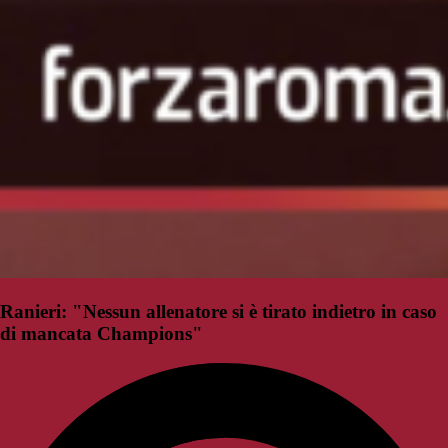
Ranieri: "Nessun allenatore si è tirato indietro in caso
di mancata Champions"