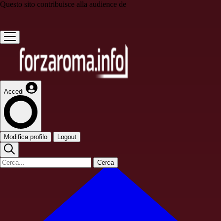
Questo sito contribuisce alla audience de
Accedi
Modifica profilo
Logout
Cerca