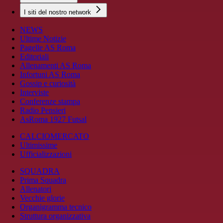
I siti del nostro network
NEWS
Ultime Notizie
Pagelle AS Roma
Editoriali
Allenamenti AS Roma
Infortuni AS Roma
Gossip e curiosità
Interviste
Conferenze stampa
Radio Pensieri
AsRoma 1927 Futsal
CALCIOMERCATO
Ultimissime
Ufficializzazioni
SQUADRA
Prima Squadra
Allenatori
Vecchie glorie
Organigramma tecnico
Struttura organizzativa