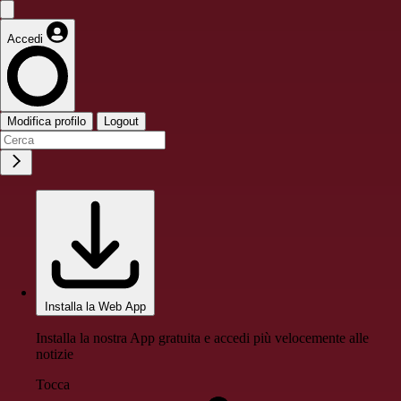
Accedi
Modifica profilo
Logout
Installa la Web App
Installa la nostra App gratuita e accedi più velocemente alle
notizie
Tocca