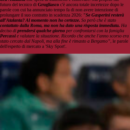
futuro del tecnico di
Grugliasco
c'è ancora totale incertezze dopo le
parole con cui ha annunciato tempo fa di non avere intenzione di
prolungare il suo contratto in scadenza 2026:
"Se Gasperini resterà
all’Atalanta? Al momento non ho certezze.
So però che è stato
contattato dalla Roma, ma non ha dato una risposta immediata.
Ha
deciso di
prendersi qualche giorno
per confrontarsi con la famiglia
Percassi
e valutare la situazione. Ricordo che anche l’anno scorso era
stato cercato dal Napoli, ma alla fine è rimasto a Bergamo”
, le parole
dell'esperto di mercato a 'Sky Sport'.