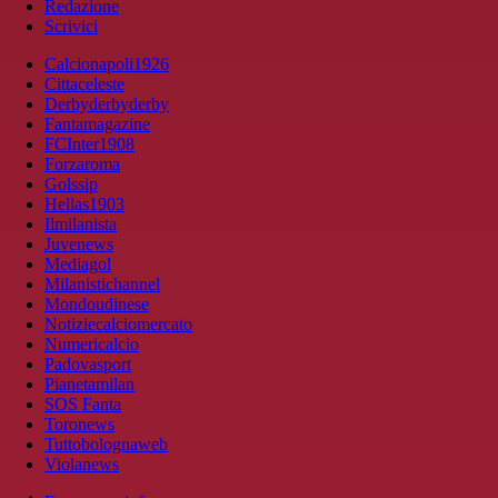
Redazione
Scrivici
Calcionapoli1926
Cittaceleste
Derbyderbyderby
Fantamagazine
FCInter1908
Forzaroma
Golssip
Hellas1903
Ilmilanista
Juvenews
Mediagol
Milanistichannel
Mondoudinese
Notiziecalciomercato
Numericalcio
Padovasport
Pianetamilan
SOS Fanta
Toronews
Tuttobolognaweb
Violanews