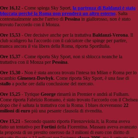
Ore 16,12 -
Come spiega Sky Sport,
la partenza di Baldanzi è stata
bloccata perché la Roma non prenderà un altro esterno
. Salta
contestualmente anche l'arrivo di
Pessina
in giallorosso, non è stato
trovato l'accordo con il Monza.
Ore 15,53
- Ore decisive anche per la trattativa
Baldanzi-Verona
. Il
club scaligero ha l'accordo con il calciatore che spinge per partire,
manca ancora il via libera della Roma, riporta SportItalia.
Ore 15,37
- Come riporta Sky Sport, non si sblocca neanche la
trattativa con il Monza per
Pessina
.
Ore 15,30 -
Non è stata ancora trovata l'intesa tra Milan e Roma per lo
scambio
Gimenez-Dovbyk
. Come riporta Sky Sport, è una fase di
stallo
a poche ore dalla conclusione del mercato.
Ore 15,25
- Tyrique
George
rimarrà in Premier e andrà al Fulham.
Come riporta Fabrizio Romano, è stato trovato l'accordo con il Chelsea
dopo che è saltata la trattativa con la Roma. I blues riceveranno
22
milioni di euro
più una pesante clausola di rivendita.
Ore 15,21 -
Secondo quanto riporta Firenzeviola.it, la Roma aveva
fatto un tentativo per
Fortini
della Fiorentina. Massara aveva avanzato
la proposta di un prestito oneroso da 3 milioni di euro con diritto di
riscatto fissato a 13 milioni per l'esterno
classe 2006
, ma è arrivato un