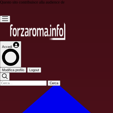
Questo sito contribuisce alla audience de
Accedi
Modifica profilo
Logout
Cerca