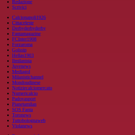
Redazione
Scrivici
Calcionapoli1926
Cittaceleste
Derbyderbyderby
Fantamagazine
FCInter1908
Forzaroma
Golssip
Hellas1903
Ilmilanista
Juvenews
Mediagol
Milanistichannel
Mondoudinese
Notiziecalciomercato
Numericalcio
Padovasport
Pianetamilan
SOS Fanta
Toronews
Tuttobolognaweb
Violanews