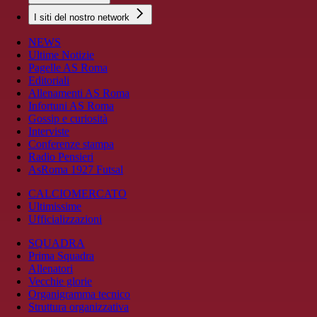
I siti del nostro network
NEWS
Ultime Notizie
Pagelle AS Roma
Editoriali
Allenamenti AS Roma
Infortuni AS Roma
Gossip e curiosità
Interviste
Conferenze stampa
Radio Pensieri
AsRoma 1927 Futsal
CALCIOMERCATO
Ultimissime
Ufficializzazioni
SQUADRA
Prima Squadra
Allenatori
Vecchie glorie
Organigramma tecnico
Struttura organizzativa