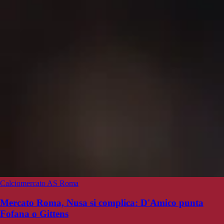
Calciomercato AS Roma
Mercato Roma, Nusa si complica: D'Amico punta
Fofana o Gittens