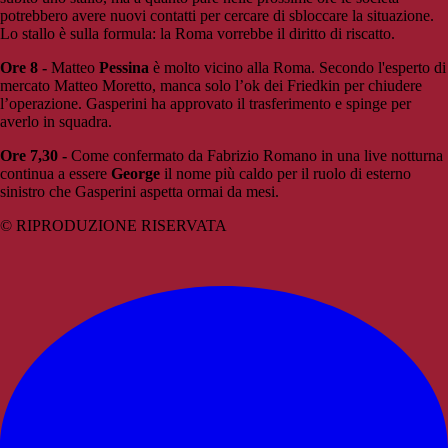
potrebbero avere nuovi contatti per cercare di sbloccare la situazione.
Lo stallo è sulla formula: la Roma vorrebbe il diritto di riscatto.
Ore 8 -
Matteo
Pessina
è molto vicino alla Roma. Secondo l'esperto di
mercato Matteo Moretto, manca solo l’ok dei Friedkin per chiudere
l’operazione. Gasperini ha approvato il trasferimento e spinge per
averlo in squadra.
Ore 7,30 -
Come confermato da Fabrizio Romano in una live notturna
continua a essere
George
il nome più caldo per il ruolo di esterno
sinistro che Gasperini aspetta ormai da mesi.
© RIPRODUZIONE RISERVATA