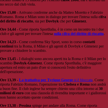
no secco dal club viola.
Ore 15,00
- Arrivano conferme anche da Matteo Moretto e Fabrizio
Romano. Roma e Milan sono in dialogo per trovare l'intesa sulla
cifra
del diritto di riscatto
, sia per
Dovbyk
che per
Gimenez
.
Ore 14,44 -
Come riporta SportItalia, è in corso un incontro tra i due
club e gli agenti per trovare l'intesa
sulla cifra del diritto di riscatto
.
Ore 14,23 -
Come conferma Sky Sport, sono in corso
contatti
continui
tra la Roma, il Milan e gli agenti di Dovbyk e Gimenez per
provare a chiudere lo scambio.
Ore 13,45 -
I dialoghi sono ancora aperti tra la Roma e il Milan per lo
scambio
Dovbyk-Gimenez
. Come riporta SportItalia, c'è maggiore
apertura ed entro un paio d'ore si conoscerà l'esito definitivo
dell'operazione.
Ore 13,39 -
La trattativa per Tyrique George
si è bloccata
. Come
riporta Fabrizio Romano, l'operazione tra
Chelsea e Roma
non andrà
a buon fine. Il club inglese ha sempre chiesto una cifra intorno ai
30
milioni di euro
con una clausola di rivendita importante e i giallorossi
non hanno accettato queste condizioni.
Ore 13,38 -
Pessina
spinge per andare alla Roma. Come riporta