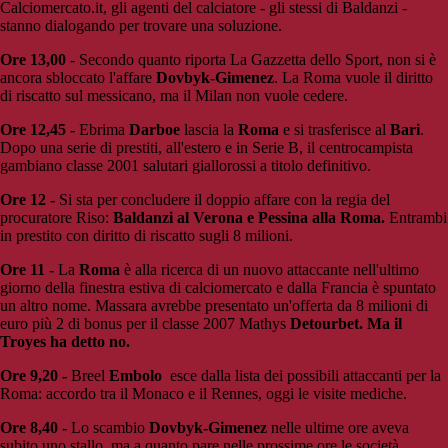
Calciomercato.it, gli agenti del calciatore - gli stessi di Baldanzi -
stanno dialogando per trovare una soluzione.
Ore 13,00
- Secondo quanto riporta La Gazzetta dello Sport, non si è
ancora sbloccato l'affare
Dovbyk-Gimenez
. La Roma vuole il diritto
di riscatto sul messicano, ma il Milan non vuole cedere.
Ore 12,45 -
Ebrima
Darboe
lascia la
Roma
e si trasferisce al
Bari
.
Dopo una serie di prestiti, all'estero e in Serie B, il centrocampista
gambiano classe 2001 salutari giallorossi a titolo definitivo.
Ore 12 -
Si sta per concludere il doppio affare con la regia del
procuratore Riso:
Baldanzi al Verona e Pessina alla Roma.
Entrambi
in prestito con diritto di riscatto sugli 8 milioni.
Ore 11 -
La
Roma
è alla ricerca di un nuovo attaccante nell'ultimo
giorno della finestra estiva di calciomercato e dalla Francia è spuntato
un altro nome. Massara avrebbe presentato un'offerta da 8 milioni di
euro più 2 di bonus per il classe 2007 Mathys
Detourbet. Ma il
Troyes ha detto no.
Ore 9,20 -
Breel
Embolo
esce dalla lista dei possibili attaccanti per la
Roma: accordo tra il Monaco e il Rennes, oggi le visite mediche.
Ore 8,40 -
Lo scambio
Dovbyk-Gimenez
nelle ultime ore aveva
subito uno stallo, ma a quanto pare nelle prossime ore le società