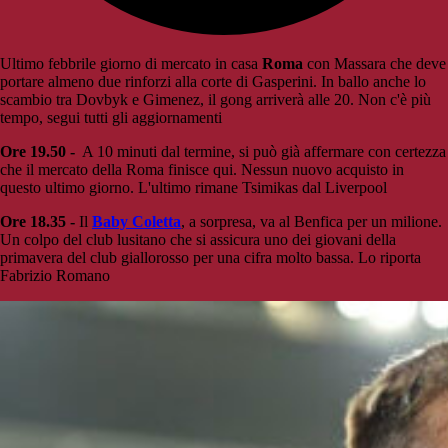
Ultimo febbrile giorno di mercato in casa
Roma
con Massara che deve
portare almeno due rinforzi alla corte di Gasperini. In ballo anche lo
scambio tra Dovbyk e Gimenez, il gong arriverà alle 20. Non c'è più
tempo, segui tutti gli aggiornamenti
Ore 19.50 -
A 10 minuti dal termine, si può già affermare con certezza
che il mercato della Roma finisce qui. Nessun nuovo acquisto in
questo ultimo giorno. L'ultimo rimane Tsimikas dal Liverpool
Ore 18.35 -
Il
Baby Coletta
, a sorpresa, va al Benfica per un milione.
Un colpo del club lusitano che si assicura uno dei giovani della
primavera del club giallorosso per una cifra molto bassa. Lo riporta
Fabrizio Romano