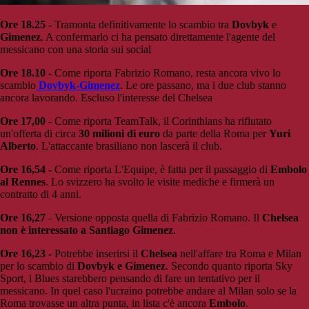
Ore 18.25 -
Tramonta definitivamente lo scambio tra
Dovbyk
e
Gimenez
. A confermarlo ci ha pensato direttamente l'agente del
messicano con una storia sui social
Ore 18.10 -
Come riporta Fabrizio Romano, resta ancora vivo lo
scambio
Dovbyk-Gimenez
. Le ore passano, ma i due club stanno
ancora lavorando. Escluso l'interesse del Chelsea
Ore 17,00
- Come riporta TeamTalk, il
Corinthians ha rifiutato
un'offerta di circa
30 milioni di euro
da parte della Roma per
Yuri
Alberto
. L'attaccante brasiliano non lascerà il club.
Ore 16,54 -
Come riporta L'Equipe, è fatta per il passaggio di
Embolo
al Rennes
. Lo svizzero ha svolto le visite mediche e firmerà un
contratto di 4 anni.
Ore 16,27
- Versione opposta quella di Fabrizio Romano. Il
Chelsea
non è interessato a Santiago Gimenez
.
Ore 16,23 -
Potrebbe inserirsi il
Chelsea
nell'affare tra Roma e Milan
per lo scambio di
Dovbyk e Gimenez
. Secondo quanto riporta Sky
Sport, i Blues starebbero pensando di fare un tentativo per il
messicano. In quel caso l'ucraino potrebbe andare al Milan solo se la
Roma trovasse un altra punta, in lista c'è ancora
Embolo
.