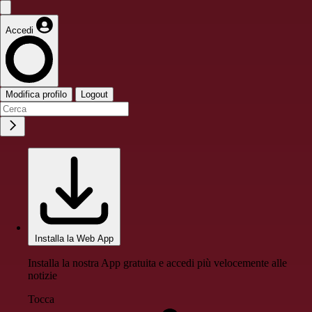
Accedi
Modifica profilo
Logout
Installa la Web App
Installa la nostra App gratuita e accedi più velocemente alle
notizie
Tocca