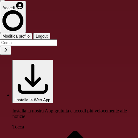
Accedi
Modifica profilo
Logout
Installa la Web App
Installa la nostra App gratuita e accedi più velocemente alle
notizie
Tocca