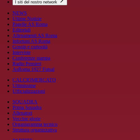
I siti del nostro network
NEWS
Ultime Notizie
Pagelle AS Roma
Editoriali
Allenamenti AS Roma
Infortuni AS Roma
Gossip e curiosità
Interviste
Conferenze stampa
Radio Pensieri
AsRoma 1927 Futsal
CALCIOMERCATO
Ultimissime
Ufficializzazioni
SQUADRA
Prima Squadra
Allenatori
Vecchie glorie
Organigramma tecnico
Struttura organizzativa