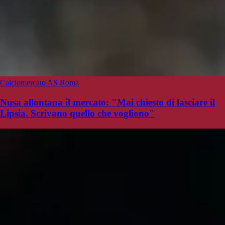
Calciomercato AS Roma
Nusa allontana il mercato: "Mai chiesto di lasciare il
Lipsia. Scrivano quello che vogliono"