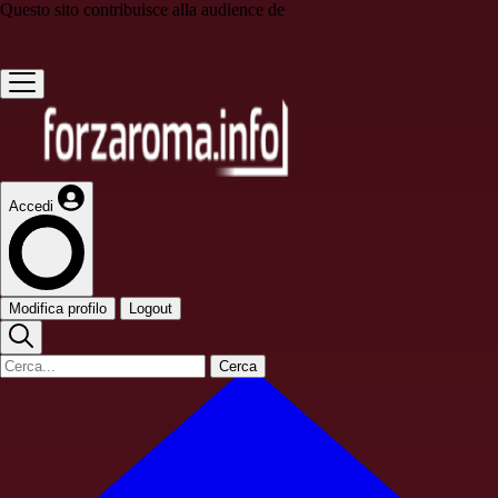
Questo sito contribuisce alla audience de
Accedi
Modifica profilo
Logout
Cerca