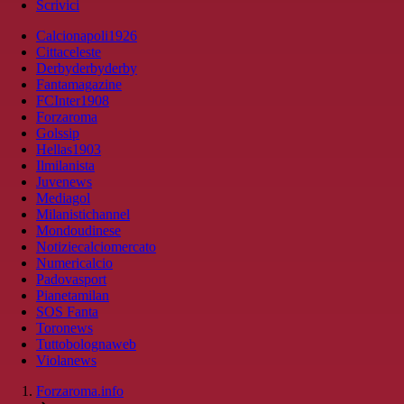
Scrivici
Calcionapoli1926
Cittaceleste
Derbyderbyderby
Fantamagazine
FCInter1908
Forzaroma
Golssip
Hellas1903
Ilmilanista
Juvenews
Mediagol
Milanistichannel
Mondoudinese
Notiziecalciomercato
Numericalcio
Padovasport
Pianetamilan
SOS Fanta
Toronews
Tuttobolognaweb
Violanews
Forzaroma.info