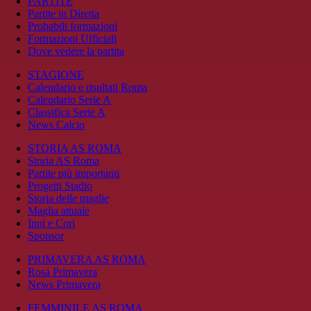
PARTITE
Partite in Diretta
Probabili formazioni
Formazioni Ufficiali
Dove vedere la partita
STAGIONE
Calendario e risultati Roma
Calendario Serie A
Classifica Serie A
News Calcio
STORIA AS ROMA
Storia AS Roma
Partite più importanti
Progetti Stadio
Storia delle maglie
Maglia attuale
Inni e Cori
Sponsor
PRIMAVERA AS ROMA
Rosa Primavera
News Primavera
FEMMINILE AS ROMA