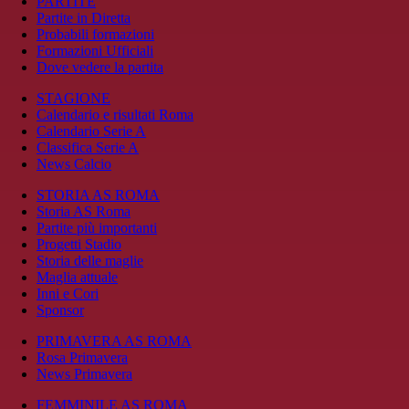
PARTITE
Partite in Diretta
Probabili formazioni
Formazioni Ufficiali
Dove vedere la partita
STAGIONE
Calendario e risultati Roma
Calendario Serie A
Classifica Serie A
News Calcio
STORIA AS ROMA
Storia AS Roma
Partite più importanti
Progetti Stadio
Storia delle maglie
Maglia attuale
Inni e Cori
Sponsor
PRIMAVERA AS ROMA
Rosa Primavera
News Primavera
FEMMINILE AS ROMA