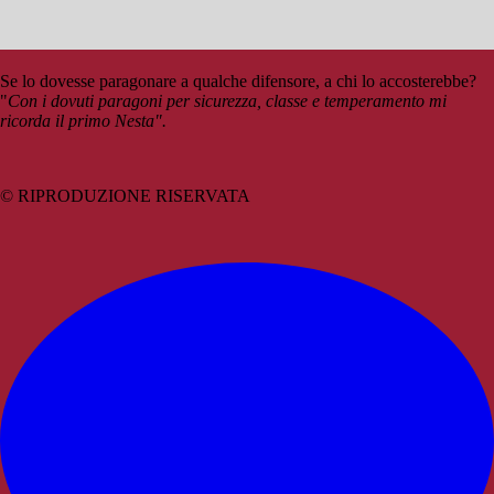
Se lo dovesse paragonare a qualche difensore, a chi lo accosterebbe?
"
Con i dovuti paragoni per sicurezza, classe e temperamento mi
ricorda il primo Nesta".
© RIPRODUZIONE RISERVATA