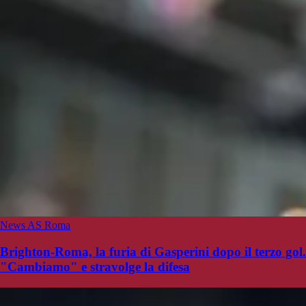
News AS Roma
Brighton-Roma, la furia di Gasperini dopo il terzo gol.
"Cambiamo" e stravolge la difesa