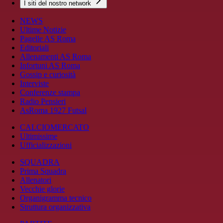
I siti del nostro network
NEWS
Ultime Notizie
Pagelle AS Roma
Editoriali
Allenamenti AS Roma
Infortuni AS Roma
Gossip e curiosità
Interviste
Conferenze stampa
Radio Pensieri
AsRoma 1927 Futsal
CALCIOMERCATO
Ultimissime
Ufficializzazioni
SQUADRA
Prima Squadra
Allenatori
Vecchie glorie
Organigramma tecnico
Struttura organizzativa