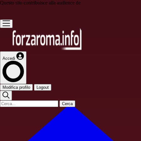
Questo sito contribuisce alla audience de
Accedi
Modifica profilo
Logout
Cerca