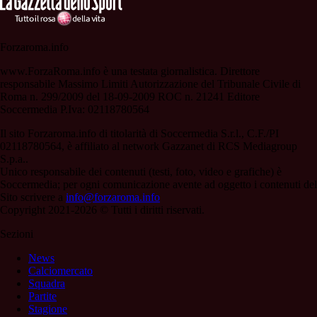
Forzaroma.info
www.ForzaRoma.info è una testata giornalistica. Direttore
responsabile Massimo Limiti Autorizzazione del Tribunale Civile di
Roma n. 299/2009 del 18-09-2009 ROC n. 21241 Editore
Soccermedia P.Iva: 02118780564
Il sito Forzaroma.info di titolarità di Soccermedia S.r.l., C.F./PI
02118780564, è affiliato al network Gazzanet di RCS Mediagroup
S.p.a..
Unico responsabile dei contenuti (testi, foto, video e grafiche) è
Soccermedia; per ogni comunicazione avente ad oggetto i contenuti del
Sito scrivere a
info@forzaroma.info
Copyright 2021-2026 © Tutti i diritti riservati.
Sezioni
News
Calciomercato
Squadra
Partite
Stagione