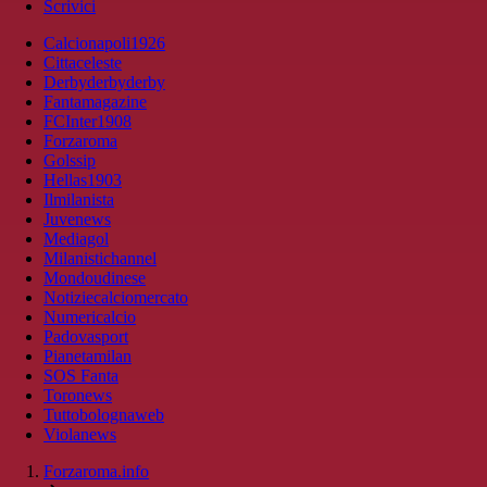
Scrivici
Calcionapoli1926
Cittaceleste
Derbyderbyderby
Fantamagazine
FCInter1908
Forzaroma
Golssip
Hellas1903
Ilmilanista
Juvenews
Mediagol
Milanistichannel
Mondoudinese
Notiziecalciomercato
Numericalcio
Padovasport
Pianetamilan
SOS Fanta
Toronews
Tuttobolognaweb
Violanews
Forzaroma.info