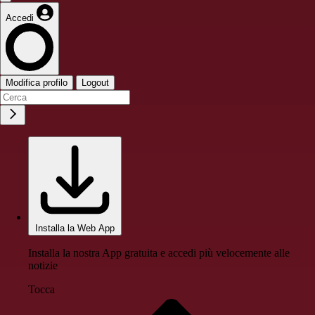
Accedi
Modifica profilo
Logout
Installa la Web App
Installa la nostra App gratuita e accedi più velocemente alle
notizie
Tocca