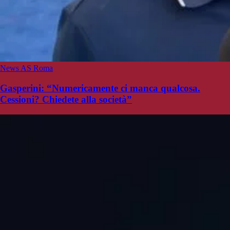
News AS Roma
Gasperini: “Numericamente ci manca qualcosa.
Cessioni? Chiedete alla società”