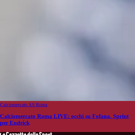
Calciomercato AS Roma
Calciomercato Roma LIVE: occhi su Fofana. Sprint
per Endrick