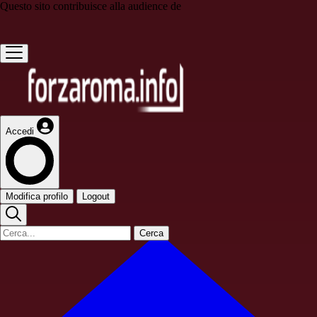
Questo sito contribuisce alla audience de
Accedi
Modifica profilo
Logout
Cerca