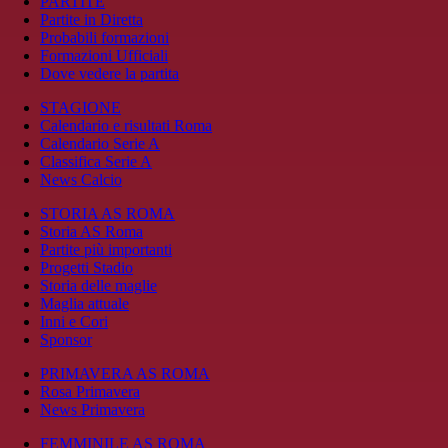
PARTITE
Partite in Diretta
Probabili formazioni
Formazioni Ufficiali
Dove vedere la partita
STAGIONE
Calendario e risultati Roma
Calendario Serie A
Classifica Serie A
News Calcio
STORIA AS ROMA
Storia AS Roma
Partite più importanti
Progetti Stadio
Storia delle maglie
Maglia attuale
Inni e Cori
Sponsor
PRIMAVERA AS ROMA
Rosa Primavera
News Primavera
FEMMINILE AS ROMA