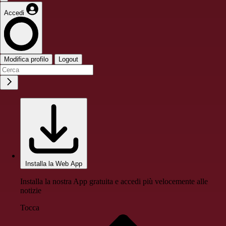
Accedi
Modifica profilo
Logout
Installa la Web App
Installa la nostra App gratuita e accedi più velocemente alle
notizie
Tocca