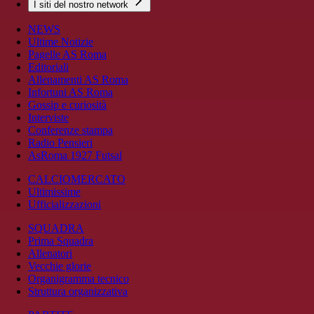
I siti del nostro network
NEWS
Ultime Notizie
Pagelle AS Roma
Editoriali
Allenamenti AS Roma
Infortuni AS Roma
Gossip e curiosità
Interviste
Conferenze stampa
Radio Pensieri
AsRoma 1927 Futsal
CALCIOMERCATO
Ultimissime
Ufficializzazioni
SQUADRA
Prima Squadra
Allenatori
Vecchie glorie
Organigramma tecnico
Struttura organizzativa