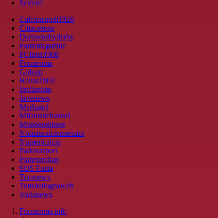
Scrivici
Calcionapoli1926
Cittaceleste
Derbyderbyderby
Fantamagazine
FCInter1908
Forzaroma
Golssip
Hellas1903
Ilmilanista
Juvenews
Mediagol
Milanistichannel
Mondoudinese
Notiziecalciomercato
Numericalcio
Padovasport
Pianetamilan
SOS Fanta
Toronews
Tuttobolognaweb
Violanews
Forzaroma.info