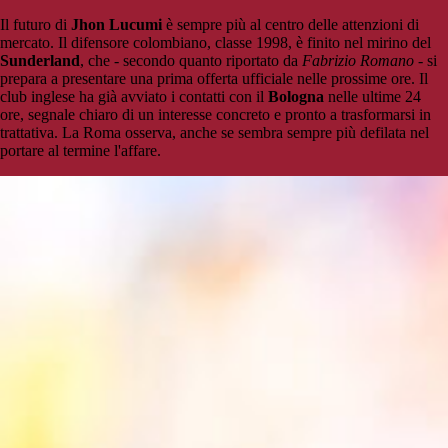
Il futuro di
Jhon Lucumi
è sempre più al centro delle attenzioni di
mercato. Il difensore colombiano, classe 1998, è finito nel mirino del
Sunderland
, che - secondo quanto riportato da
Fabrizio Romano
- si
prepara a presentare una prima offerta ufficiale nelle prossime ore. Il
club inglese ha già avviato i contatti con il
Bologna
nelle ultime 24
ore, segnale chiaro di un interesse concreto e pronto a trasformarsi in
trattativa. La Roma osserva, anche se sembra sempre più defilata nel
portare al termine l'affare.