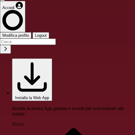
Accedi
Modifica profilo
Logout
Installa la Web App
Installa la nostra App gratuita e accedi più velocemente alle
notizie
Tocca