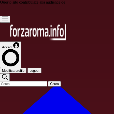
Questo sito contribuisce alla audience de
Accedi
Modifica profilo
Logout
Cerca