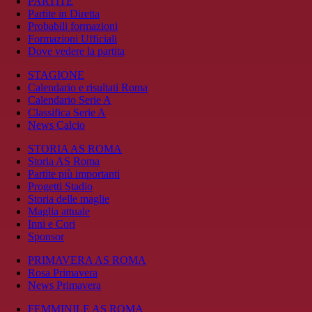
PARTITE
Partite in Diretta
Probabili formazioni
Formazioni Ufficiali
Dove vedere la partita
STAGIONE
Calendario e risultati Roma
Calendario Serie A
Classifica Serie A
News Calcio
STORIA AS ROMA
Storia AS Roma
Partite più importanti
Progetti Stadio
Storia delle maglie
Maglia attuale
Inni e Cori
Sponsor
PRIMAVERA AS ROMA
Rosa Primavera
News Primavera
FEMMINILE AS ROMA