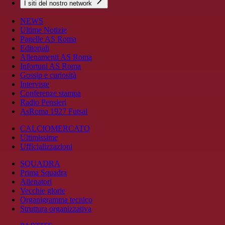
I siti del nostro network
NEWS
Ultime Notizie
Pagelle AS Roma
Editoriali
Allenamenti AS Roma
Infortuni AS Roma
Gossip e curiosità
Interviste
Conferenze stampa
Radio Pensieri
AsRoma 1927 Futsal
CALCIOMERCATO
Ultimissime
Ufficializzazioni
SQUADRA
Prima Squadra
Allenatori
Vecchie glorie
Organigramma tecnico
Struttura organizzativa