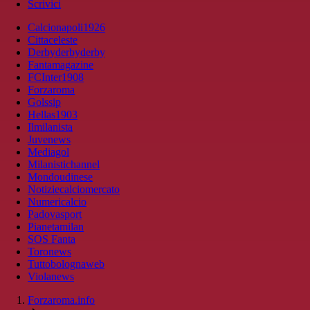
Scrivici
Calcionapoli1926
Cittaceleste
Derbyderbyderby
Fantamagazine
FCInter1908
Forzaroma
Golssip
Hellas1903
Ilmilanista
Juvenews
Mediagol
Milanistichannel
Mondoudinese
Notiziecalciomercato
Numericalcio
Padovasport
Pianetamilan
SOS Fanta
Toronews
Tuttobolognaweb
Violanews
Forzaroma.info