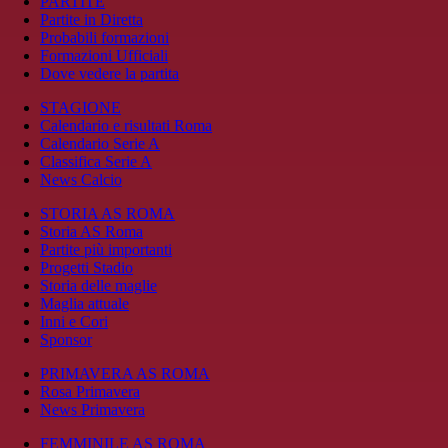
PARTITE
Partite in Diretta
Probabili formazioni
Formazioni Ufficiali
Dove vedere la partita
STAGIONE
Calendario e risultati Roma
Calendario Serie A
Classifica Serie A
News Calcio
STORIA AS ROMA
Storia AS Roma
Partite più importanti
Progetti Stadio
Storia delle maglie
Maglia attuale
Inni e Cori
Sponsor
PRIMAVERA AS ROMA
Rosa Primavera
News Primavera
FEMMINILE AS ROMA