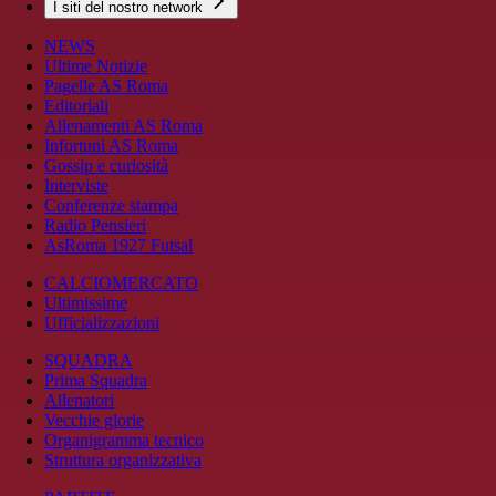
I siti del nostro network
NEWS
Ultime Notizie
Pagelle AS Roma
Editoriali
Allenamenti AS Roma
Infortuni AS Roma
Gossip e curiosità
Interviste
Conferenze stampa
Radio Pensieri
AsRoma 1927 Futsal
CALCIOMERCATO
Ultimissime
Ufficializzazioni
SQUADRA
Prima Squadra
Allenatori
Vecchie glorie
Organigramma tecnico
Struttura organizzativa