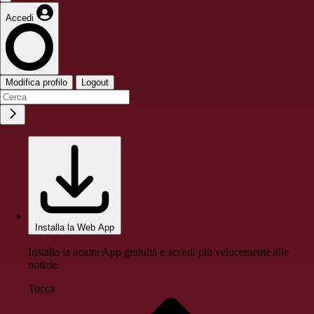
Accedi
Modifica profilo
Logout
Installa la Web App
Installa la nostra App gratuita e accedi più velocemente alle
notizie
Tocca