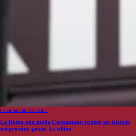
Calciomercato AS Roma
La Roma non molla Cacciamani: pronto un rilancio
nei prossimi giorni. Le ultime