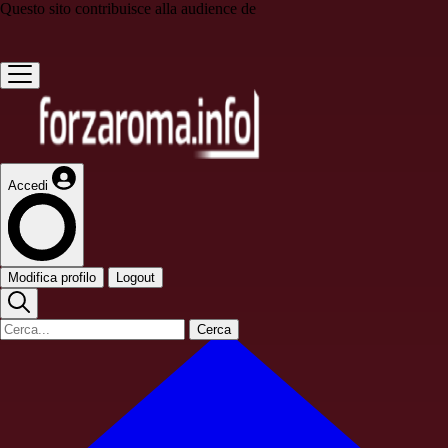
Questo sito contribuisce alla audience de
Accedi
Modifica profilo
Logout
Cerca