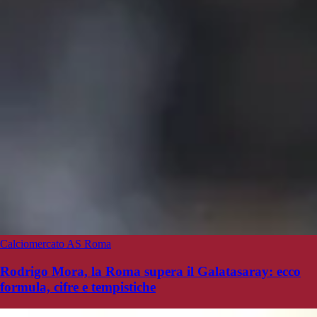
Calciomercato AS Roma
Rodrigo Mora, la Roma supera il Galatasaray: ecco
formula, cifre e tempistiche