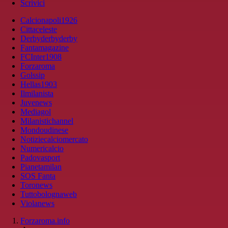
Scrivici
Calcionapoli1926
Cittaceleste
Derbyderbyderby
Fantamagazine
FCInter1908
Forzaroma
Golssip
Hellas1903
Ilmilanista
Juvenews
Mediagol
Milanistichannel
Mondoudinese
Notiziecalciomercato
Numericalcio
Padovasport
Pianetamilan
SOS Fanta
Toronews
Tuttobolognaweb
Violanews
Forzaroma.info